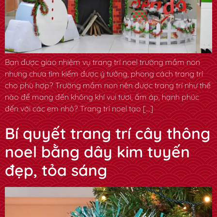
✿
Bạn được giao nhiệm vụ trang trí noel trường mầm non
nhưng chưa tìm kiếm được ý tưởng, phong cách trang trí
cho phù hợp? Trường mầm non nên được trang trí như thế
nào để mang đến không khí vui tươi, ấm áp, hạnh phúc
đến với các em nhỏ? Trang trí noel tạo […]
Bí quyết trang trí cây thông
noel bằng dây kim tuyến
đẹp, tỏa sáng