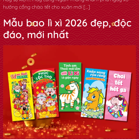
hướng cổng chào tết cho xuân mới […]
Mẫu bao lì xì 2026 đẹp, độc
đáo, mới nhất
✿
✿