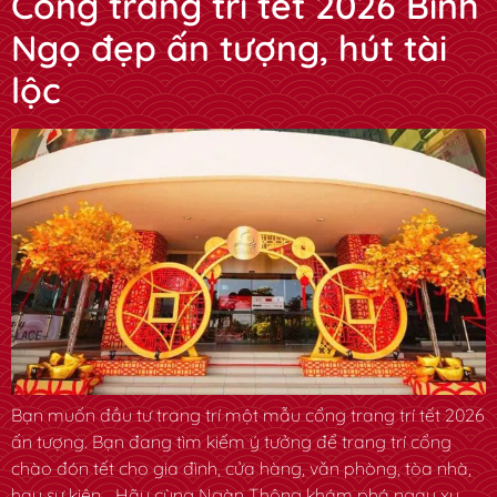
Cổng trang trí tết 2026 Bính
Ngọ đẹp ấn tượng, hút tài
lộc
✿
Bạn muốn đầu tư trang trí một mẫu cổng trang trí tết 2026
ấn tượng. Bạn đang tìm kiếm ý tưởng để trang trí cổng
chào đón tết cho gia đình, cửa hàng, văn phòng, tòa nhà,
hay sự kiện… Hãy cùng Ngàn Thông khám phá ngay xu