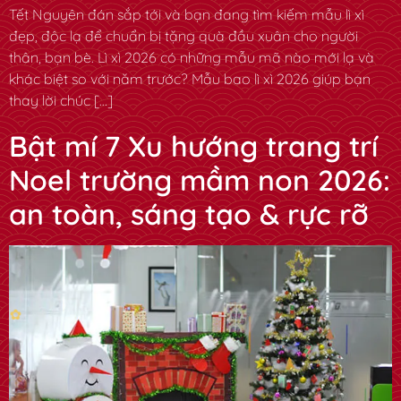
Tết Nguyên đán sắp tới và bạn đang tìm kiếm mẫu lì xì
đẹp, độc lạ để chuẩn bị tặng quà đầu xuân cho người
thân, bạn bè. Lì xì 2026 có những mẫu mã nào mới lạ và
khác biệt so với năm trước? Mẫu bao lì xì 2026 giúp bạn
thay lời chúc […]
Bật mí 7 Xu hướng trang trí
Noel trường mầm non 2026:
an toàn, sáng tạo & rực rỡ