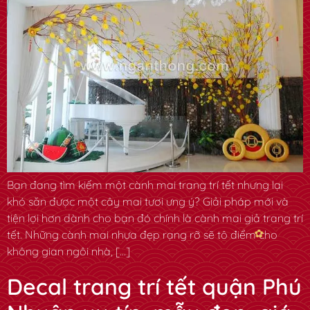
✿
✿
Bạn đang tìm kiếm một cành mai trang trí tết nhưng lại
khó săn được một cây mai tươi ưng ý? Giải pháp mới và
tiện lợi hơn dành cho bạn đó chính là cành mai giả trang trí
tết. Những cành mai nhựa đẹp rạng rỡ sẽ tô điểm cho
không gian ngôi nhà, […]
Decal trang trí tết quận Phú