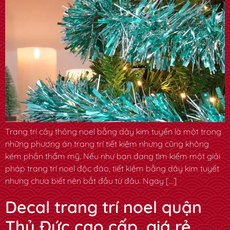
Trang trí cây thông noel bằng dây kim tuyến là một trong
những phương án trang trí tiết kiệm nhưng cũng không
kém phần thẩm mỹ. Nếu như bạn đang tìm kiếm một giải
pháp trang trí noel độc đáo, tiết kiệm bằng dây kim tuyết
✿
nhưng chưa biết nên bắt đầu từ đâu. Ngay […]
Decal trang trí noel quận
Thủ Đức cao cấp, giá rẻ