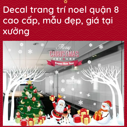
Decal trang trí noel quận 8
cao cấp, mẫu đẹp, giá tại
xưởng