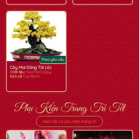
Theo yêu cầu
Cây Mai Dáng Tài Lộc
Chất liệu:
Hoa Mai Tứ Quý
Kích cỡ:
Cao 90cm
Phụ Kiện Trang Trí Tết
Xem tất cả phụ kiện trang trí