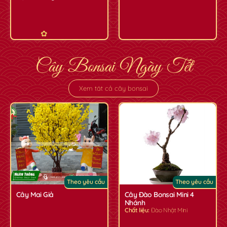
Cây Bonsai Ngày Tết
✿
✿
Xem tát cả cây bonsai
Theo yêu cầu
Theo yêu cầu
Cây Mai Giả
Cây Đào Bonsai Mini 4
Nhánh
Chất liệu:
Đào Nhật Mini