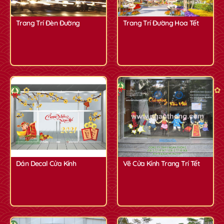
Trang Trí Đèn Đường
Trang Trí Đường Hoa Tết
✿
✿
Dán Decal Cửa Kính
Vẽ Cửa Kính Trang Trí Tết