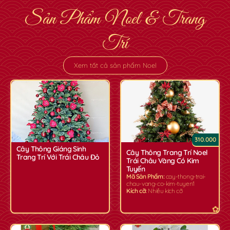
Sản Phẩm Noel & Trang
Trí
Xem tất cả sản phẩm Noel
310.000
Cây Thông Giáng Sinh
Cây Thông Trang Trí Noel
Trang Trí Với Trái Châu Đỏ
Trái Châu Vàng Có Kim
Tuyến
Mã Sản Phẩm:
cay-thong-trai-
chau-vang-co-kim-tuyen1
Kích cỡ:
Nhiều kích cỡ