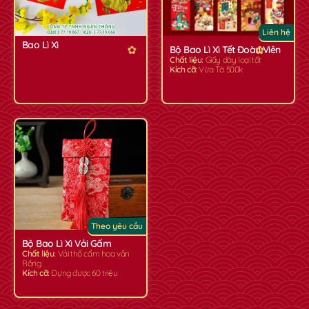
Liên hệ
Bao Lì Xì
Bộ Bao Lì Xì Tết Đoàn Viên
Chất liệu:
Giấy dày loại tốt
Kích cỡ:
Vừa Tờ 500k
Theo yêu cầu
Bộ Bao Lì Xì Vải Gấm
Chất liệu:
Vải thổ cẩm hoa văn
Rồng
Kích cỡ:
Đựng được 60 triệu