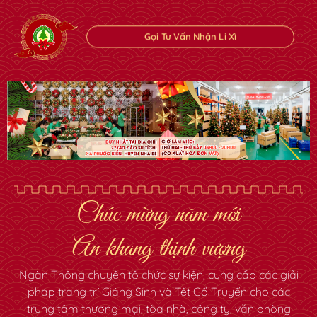
Gọi Tư Vấn Nhận Li Xì
✿
✿
Chúc mừng năm mới
An khang thịnh vượng
Ngàn Thông chuyên tổ chức sự kiện, cung cấp các giải
pháp trang trí Giáng Sinh và Tết Cổ Truyển cho các
trung tâm thương mại, tòa nhà, công ty, văn phòng