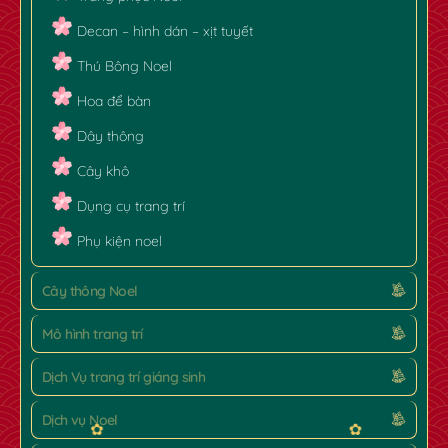
Decan – hình dán – xịt tuyết
Thú Bông Noel
Hoa để bàn
Dây thông
Cây khô
Dụng cụ trang trí
Phụ kiện noel
Cây thông Noel
✿
Mô hình trang trí
Dịch Vụ trang trí giáng sinh
Dịch vụ Noel