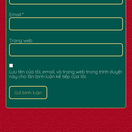
Email
*
Trang web
Lưu tên của tôi, email, và trang web trong trình duyệt
này cho lần bình luận kế tiếp của tôi.