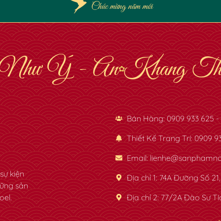
Chúc mừng năm mới
Như Ý - An Khang Thị
✿
Bán Hàng:
0909 933 625 -
Thiết Kế Trang Trí:
0909 93
Email:
lienhe@sanphamno
sự kiện
Địa chỉ 1:
74A Đường Số 21
hững sản
oel.
Địa chỉ 2:
77/2A Đào Sư Tí