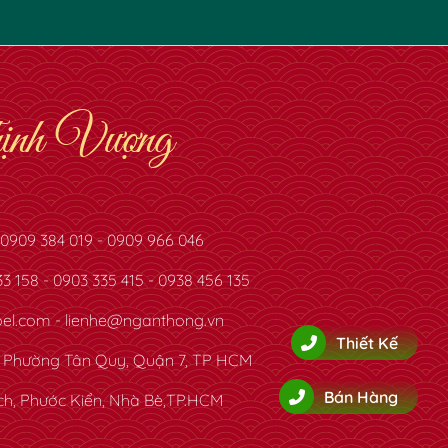
nh Vượng
 0909 384 019 - 0909 966 046
3 158 - 0903 335 415 - 0938 456 135
el.com
-
lienhe@nganthong.vn
Thiết Kế
, Phường Tân Quy, Quận 7, TP HCM
Bán Hàng
ch, Phước Kiển, Nhà Bè,TP.HCM