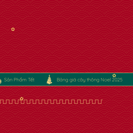
✿
Sản Phẩm Tết
Bảng giá cây thông Noel 2025
✿
✿