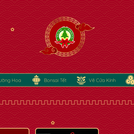
✿
ường Hoa
Bonsai Tết
Vẽ Cửa Kính