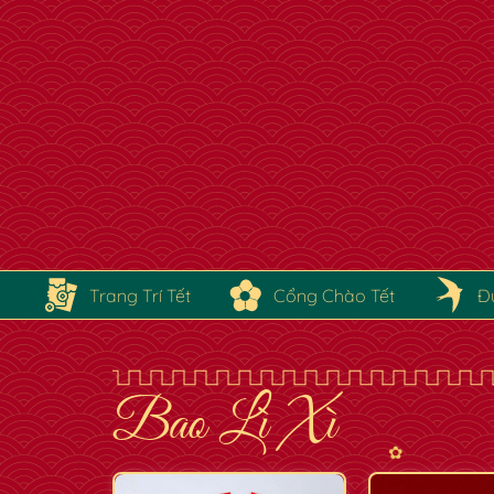
Trang Trí Tết
Cổng Chào Tết
Đ
Bao Lì Xì