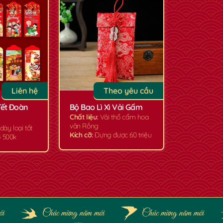
✿
Liên hệ
Theo yêu cầu
Tết Đoàn
Bộ Bao Lì Xì Vải Gấm
Chất liệu:
Vải thổ cẩm hoa
văn Rồng
dày loại tốt
Kích cỡ:
Đựng được 60 triệu
 500k
ới
Chúc mừng năm mới
Chúc mừng năm mới