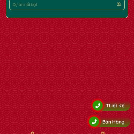
Dự án nổi bật
✿
Thiết Kế
Bán Hàng