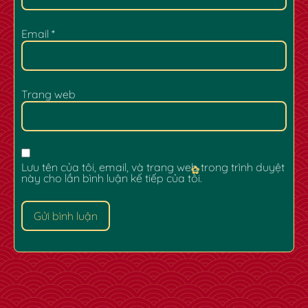
Email
*
Trang web
Lưu tên của tôi, email, và trang web trong trình duyệt
này cho lần bình luận kế tiếp của tôi.