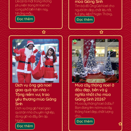
Decal là một trong những
mùa Giáng Sinh
phụ kiện trang trí noel vô
Tìm bộ đồ Ông Già Noel cho
cùng phổ biến hiện nay.
người lớn đẹp, chất liệu tốt,
Những mẫu...
full phụ kiện? Ngàn Thông...
Đọc thêm
Đọc thêm
✿
✿
Dịch vụ ông già noel
Mua cây thông noel ở
giao quà tận nhà –
đâu đẹp, bền và ý
Tặng niềm vui, trao
nghĩa nhất cho mùa
yêu thương mùa Giáng
Giáng Sinh 2026?
Sinh
Mua cây thông Noel ở đâu?
Bạn đang tìm nơi mua cây
Dịch vụ ông già Noel giao
thông Noel đẹp, chất lượng
quà tận nhà chuyên nghiệp,
cho...
đúng giờ và đầy ấm áp.
Ngàn...
Đọc thêm
Đọc thêm