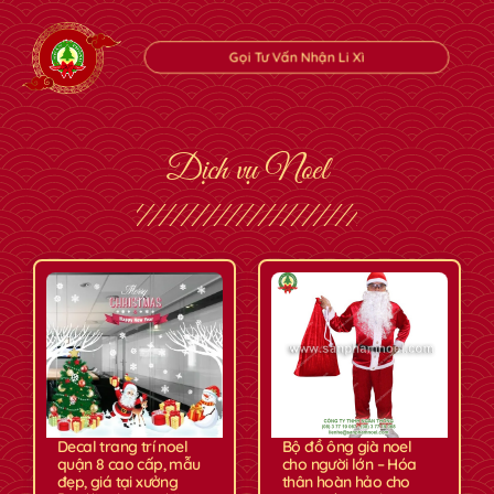
Gọi Tư Vấn Nhận Li Xì
✿
✿
Dịch vụ Noel
Decal trang trí noel
Bộ đồ ông già noel
quận 8 cao cấp, mẫu
cho người lớn – Hóa
đẹp, giá tại xưởng
thân hoàn hảo cho