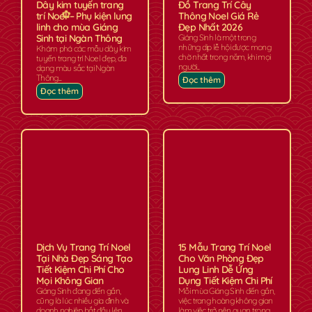
Dây kim tuyến trang
Đồ Trang Trí Cây
trí Noel – Phụ kiện lung
Thông Noel Giá Rẻ
linh cho mùa Giáng
Đẹp Nhất 2026
Sinh tại Ngàn Thông
Giáng Sinh là một trong
những dịp lễ hội được mong
Khám phá các mẫu dây kim
chờ nhất trong năm, khi mọi
tuyến trang trí Noel đẹp, đa
người...
dạng màu sắc tại Ngàn
Thông....
Đọc thêm
Đọc thêm
✿
Dịch Vụ Trang Trí Noel
15 Mẫu Trang Trí Noel
Tại Nhà Đẹp Sáng Tạo
Cho Văn Phòng Đẹp
Tiết Kiệm Chi Phí Cho
Lung Linh Dễ Ứng
Mọi Không Gian
Dụng Tiết Kiệm Chi Phí
Giáng Sinh đang đến gần,
Mỗi mùa Giáng Sinh đến gần,
cũng là lúc nhiều gia đình và
việc trang hoàng không gian
doanh nghiệp bắt đầu lên
làm việc trở nên quan trọng