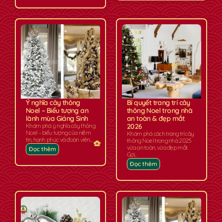
✿
Ý nghĩa cây thông
Bí quyết trang trí cây
Noel – Biểu tượng an
thông Noel trong nhà
lành mùa Giáng Sinh
an toàn & đẹp mắt
Khám phá ý nghĩa cây thông
2026
Noel – biểu tượng của niềm
Khám phá cách trang trí cây
✿
tin, hạnh phúc và đoàn viên....
thông Noel trong nhà 2025
vừa an toàn, vừa đẹp mắt.
Đọc thêm
Gợi...
Đọc thêm
✿
✿