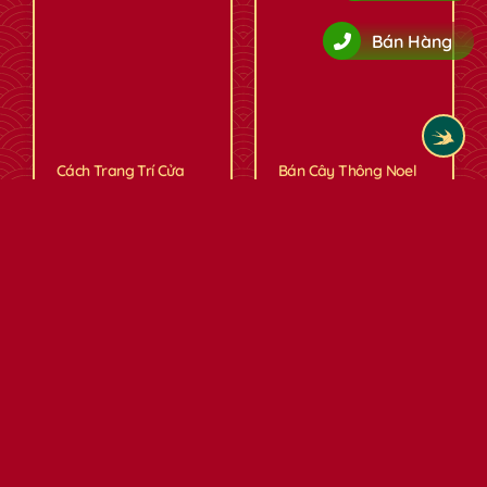
Bán Hàng
Cách Trang Trí Cửa
Bán Cây Thông Noel
Kiếng Noel Đẹp Mắt: Bí
Giá Rẻ – Mẫu Hot Nhất
Quyết Cho Không Gian
2026, Đẹp & Tiết Kiệm!
Sự Kiện Ấn Tượng
Giáng Sinh là một trong
những dịp lễ được mong đợi
Mùa Giáng sinh đang đến rất
nhất trong năm. Khi những
gần, và bạn đang tìm kiếm
bóng đèn...
những ý tưởng độc đáo để...
Đọc thêm
Đọc thêm