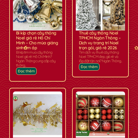
Bí kíp chọn cây thông
Thuê cây thông Noel
Noel giá rẻ Hồ Chí
TPHCM Ngàn Thông –
Minh – Cho mùa giáng
Dịch vụ trang trí Noel
sinh ấm áp
trọn gói, giá rẻ 2026
Bí kíp tìm mua cây thông
Tìm dịch vụ thuê cây thông
Noel giá rẻ Hồ Chí Minh?
Noel TPHCM đẹp, giá rẻ và
Ngàn Thông cung cấp cây
lắp đặt tận nơi? Ngàn Thông...
thông...
Đọc thêm
Đọc thêm
✿
✿