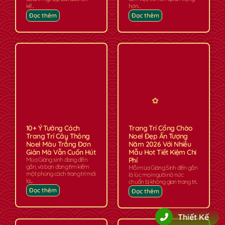
kế...
hơn...
Đọc thêm
Đọc thêm
10+ Ý Tưởng Cách
Trang Trí Cổng Chào
Trang Trí Cây Thông
Noel Đẹp Ấn Tượng
Noel Màu Trắng Đơn
Năm 2026 Với Nhiều
Giản Mà Vẫn Cuốn Hút
Mẫu Hot Tiết Kiệm Chi
Mùa Giáng sinh đang đến
Phí
gần, và bạn đang tìm kiếm
Mỗi mùa Giáng Sinh đến gần
✿
một phong cách trang trí mới
là lúc mọi người nô nức
lạ,...
chuẩn bị không gian trang trí...
Đọc thêm
Đọc thêm
Thiết Kế