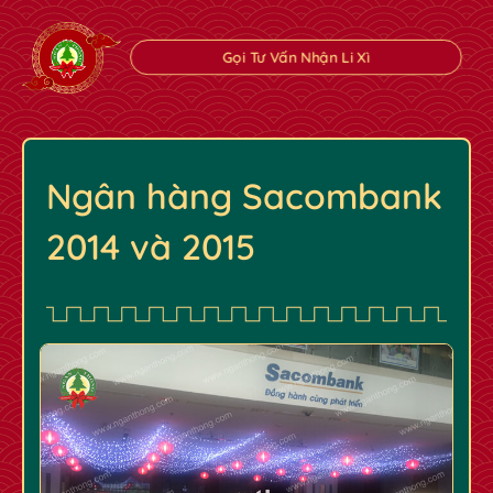
Gọi Tư Vấn Nhận Li Xì
Ngân hàng Sacombank
✿
✿
2014 và 2015