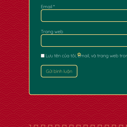
Email
*
Trang web
Lưu tên của tôi, email, và trang web tron