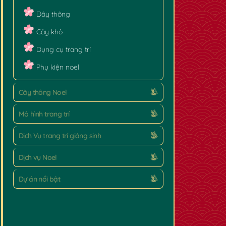
Dây thông
Cây khô
Dụng cụ trang trí
Phụ kiện noel
Cây thông Noel
Mô hình trang trí
Dịch Vụ trang trí giáng sinh
Dịch vụ Noel
Dự án nổi bật