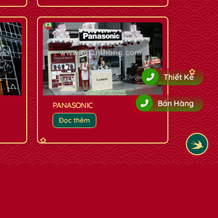
✿
Thiết Kế
Bán Hàng
PANASONIC
Đọc thêm