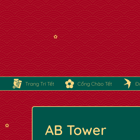
✿
Trang Trí Tết
Cổng Chào Tết
Đ
✿
AB Tower