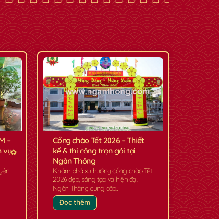
CM –
Cổng chào Tết 2026 – Thiết
h vụ
kế & thi công trọn gói tại
Ngàn Thông
uyên
Khám phá xu hướng cổng chào Tết
2026 đẹp, sáng tạo và hiện đại.
Ngàn Thông cung cấp...
Đọc thêm