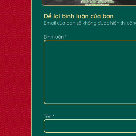
Để lại bình luận của bạn
Email của bạn sẽ không được hiển thị công
Bình luận
*
Tên
*