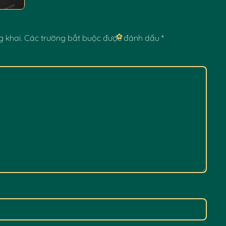
 khai.
Các trường bắt buộc được đánh dấu
*
✿