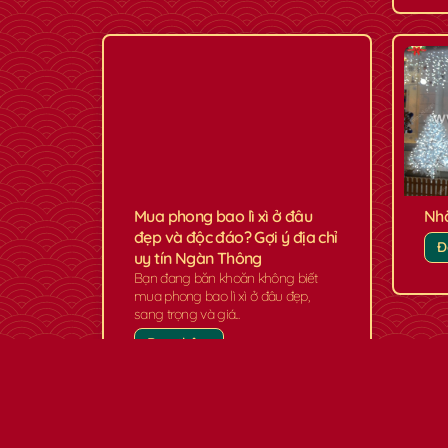
Mua phong bao lì xì ở đâu
Nh
đẹp và độc đáo? Gợi ý địa chỉ
Đ
uy tín Ngàn Thông
Bạn đang băn khoăn không biết
mua phong bao lì xì ở đâu đẹp,
sang trọng và giá...
Đọc thêm