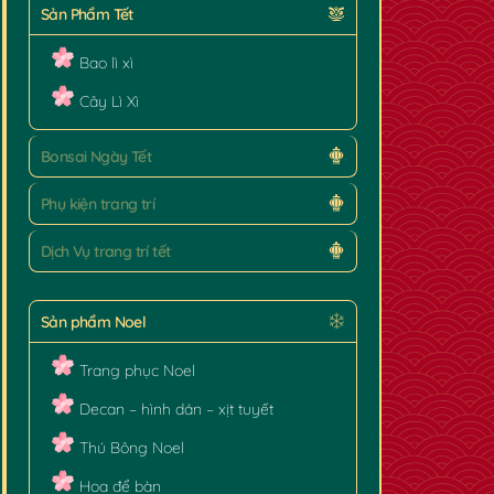
Sản Phẩm Tết
Bao lì xì
Cây Lì Xì
Bonsai Ngày Tết
Phụ kiện trang trí
Dịch Vụ trang trí tết
Sản phẩm Noel
Trang phục Noel
Decan – hình dán – xịt tuyết
Thú Bông Noel
Hoa để bàn