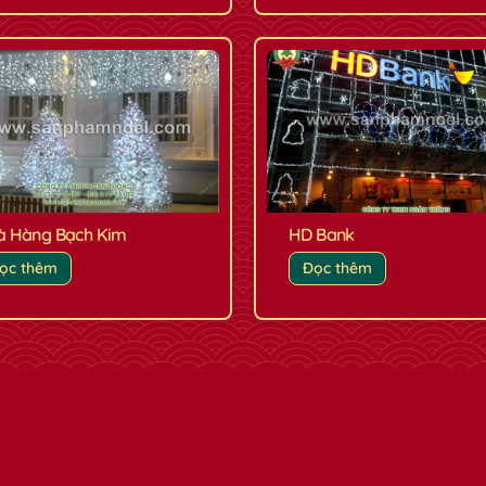
✿
à Hàng Bạch Kim
HD Bank
ọc thêm
Đọc thêm