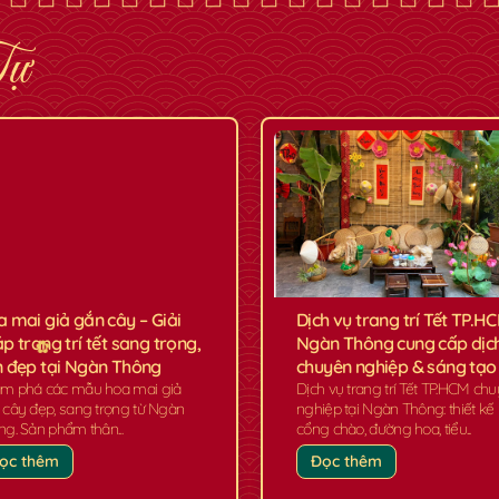
✿
Tự
 mai giả gắn cây – Giải
Dịch vụ trang trí Tết TP.H
p trang trí tết sang trọng,
Ngàn Thông cung cấp dịc
 đẹp tại Ngàn Thông
chuyên nghiệp & sáng tạo
m phá các mẫu hoa mai giả
Dịch vụ trang trí Tết TP.HCM ch
 cây đẹp, sang trọng từ Ngàn
nghiệp tại Ngàn Thông: thiết kế
g. Sản phẩm thân...
cổng chào, đường hoa, tiểu...
ọc thêm
Đọc thêm