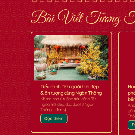
✿
Bài Viết Tương 
Tiểu cảnh Tết ngoài trời đẹp
Hoa
& ấn tượng cùng Ngàn Thông
phá
Khám phá ý tưởng tiểu cảnh Tết
bền
ngoài trời đẹp, độc đáo từ Ngàn
Khá
Thông – đơn vị...
gắn
Thôn
Đọc thêm
Đ