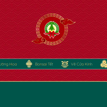
✿
ường Hoa
Bonsai Tết
Vẽ Cửa Kính