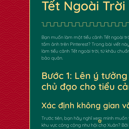
Tết Ngoài Trời
Bạn muốn làm một tiểu cảnh Tết ngoài trờ
tấm ảnh trên
Pinterest
? Trong bài viết nà
làm tiểu cảnh Tết ngoài trời, từ khâu chu
bảo quản.
Bước 1: Lên ý tưởn
chủ đạo cho tiểu c
Xác định không gian v
Trước tiên, bạn hãy nghĩ xem mình muốn t
khu vực công cộng như hội chợ Xuân? Bởi 