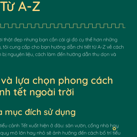
 Từ A-Z
✿
i thật đẹp nhưng bạn cần cái gì đó cụ thể hơn những
y, tôi cung cấp cho bạn hướng dẫn chi tiết từ A-Z về cách
ẩn bị nguyên liệu, cách làm đến hướng dẫn thu dọn và
g và lựa chọn phong cách
ảnh
tết ngoài trời
à mục đích sử dụng
iểu cảnh Tết xuất hiện ở đâu: sân vườn, cổng nhà hay
quy mô lớn hay nhỏ sẽ ảnh hưởng đến cách bố trí tiểu