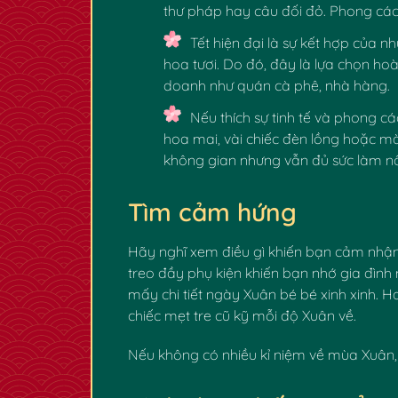
thư pháp hay câu đối đỏ. Phong cách
Tết hiện đại
là sự kết hợp của n
hoa tươi. Do đó, đây là lựa chọn ho
doanh như quán cà phê, nhà hàng.
Nếu thích sự tinh tế và phong c
hoa mai, vài chiếc đèn lồng hoặc m
không gian nhưng vẫn đủ sức làm nổi
✿
Tìm cảm hứng
Hãy nghĩ xem điều gì khiến bạn cảm nhận 
treo đầy phụ kiện khiến bạn nhớ gia đình
mấy chi tiết ngày Xuân bé bé xinh xinh. 
chiếc mẹt tre cũ kỹ mỗi độ Xuân về.
Nếu không có nhiều kỉ niệm về mùa Xuân,