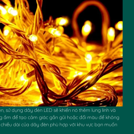
✿
n, sử dụng dây đèn LED sẽ khiến nó thêm lung linh và
ng ấm để tạo cảm giác gần gũi hoặc đổi màu để không
chiều dài của dây đèn phù hợp với khu vực bạn muốn