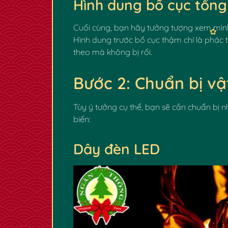
Hình dung bố cục tổng
Cuối cùng, bạn hãy tưởng tượng xem mình 
Hình dung trước bố cục thậm chí là phác 
theo mà không bị rối.
Bước 2: Chuẩn bị vật
Tùy ý tưởng cụ thể, bạn sẽ cần chuẩn bị nh
biến:
Dây đèn LED