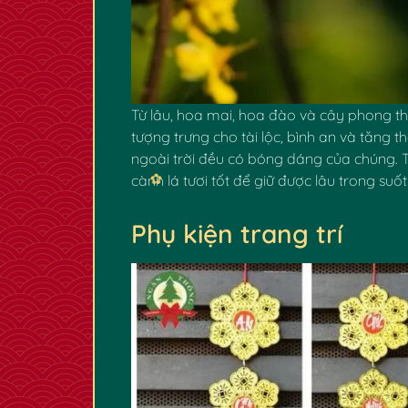
Từ lâu, hoa mai, hoa đào và cây phong th
tượng trưng cho tài lộc, bình an và tăng t
ngoài trời đều có bóng dáng của chúng.
cành lá tươi tốt để giữ được lâu trong suố
Phụ kiện trang trí
✿