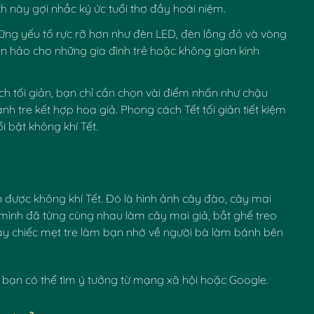
 này gợi nhắc ký ức tuổi thơ đầy hoài niệm.
hững yếu tố rực rỡ hơn như đèn LED, đèn lồng đỏ và vòng
àn hảo cho những gia đình trẻ hoặc không gian kinh
ách tối giản, bạn chỉ cần chọn vài điểm nhấn như chậu
ành tre kết hợp hoa giả. Phong cách
Tết tối giản
tiết kiệm
 bật không khí Tết.
✿
được không khí Tết. Đó là hình ảnh cây đào, cây mai
 mình đã từng cùng nhau làm cây mai giả, bắt ghế treo
Hay chiếc mẹt tre làm bạn nhớ về người bà làm bánh bên
 bạn có thể tìm ý tưởng từ mạng xã hội hoặc Google.