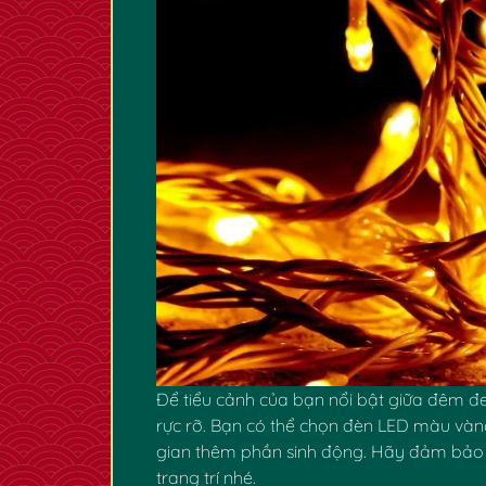
Để tiểu cảnh của bạn nổi bật giữa đêm đe
rực rỡ. Bạn có thể chọn đèn LED màu và
gian thêm phần sinh động. Hãy đảm bảo 
trang trí nhé.