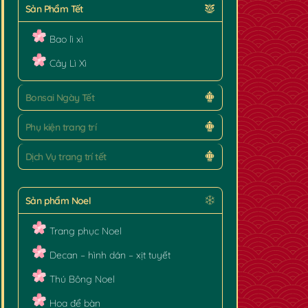
Sản Phẩm Tết
Bao lì xì
Cây Lì Xì
Bonsai Ngày Tết
Phụ kiện trang trí
Dịch Vụ trang trí tết
Sản phẩm Noel
Trang phục Noel
Decan – hình dán – xịt tuyết
Thú Bông Noel
Hoa để bàn