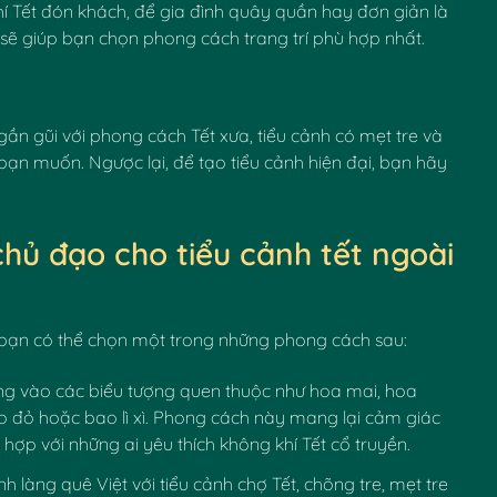
 Tết đón khách, để gia đình quây quần hay đơn giản là
sẽ giúp bạn chọn phong cách trang trí phù hợp nhất.
n gũi với phong cách Tết xưa, tiểu cảnh có mẹt tre và
ạn muốn. Ngược lại, để tạo tiểu cảnh hiện đại, bạn hãy
chủ đạo
cho tiểu cảnh tết ngoài
, bạn có thể chọn một trong những phong cách sau:
ng vào các biểu tượng quen thuộc như hoa mai, hoa
o đỏ hoặc bao lì xì. Phong cách này mang lại cảm giác
hợp với những ai yêu thích không khí Tết cổ truyền.
ảnh làng quê Việt với tiểu cảnh chợ Tết, chõng tre, mẹt tre