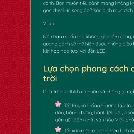
cảnh. Bạn muốn tiểu cảnh mang không khí
góc check-in sống ảo? Xác định mục đích 
Ví dụ
Nếu bạn muốn tạo không gian ấm cúng, gầ
quang gánh sẽ thể hiện được những điều b
kết hợp hoa tươi với đèn LED.
Lựa chọn phong cách 
trời
Dựa trên sở thích cá nhân và không gian
Tết truyền thống
thường tập tru
đào, bánh chưng, bánh tét, dây phá
gần gũi, đậm chất văn hóa Việt, phù 
Tết xưa mộc mạc
tái hiện hình 