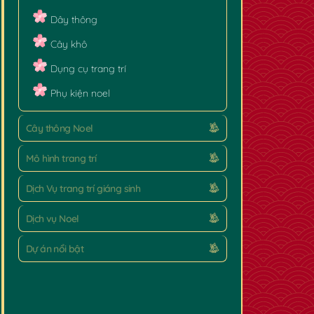
Dây thông
Cây khô
Dụng cụ trang trí
Phụ kiện noel
Cây thông Noel
Mô hình trang trí
Dịch Vụ trang trí giáng sinh
Dịch vụ Noel
Dự án nổi bật