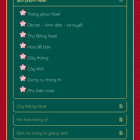
Sản phẩm Noel
Trang phục Noel
Decan – hình dán – xịt tuyết
Thú Bông Noel
Hoa để bàn
Dây thông
Cây khô
Dụng cụ trang trí
Phụ kiện noel
Cây thông Noel
Mô hình trang trí
Dịch Vụ trang trí giáng sinh