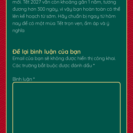
mới. Tết 2027 vẫn còn khoảng gần 1 năm, tương
đương hơn 300 ngày, vì vậy bạn hoàn toàn có thể
lên kế hoạch từ sớm. Hãy chuẩn bị ngay từ hôm
nay để có một mùa Tết trọn vẹn, ấm áp và ý
nghĩa
Để lại bình luận của bạn
Email của bạn sẽ không được hiển thị công khai.
Các trường bắt buộc được đánh dấu
*
Bình luận
*