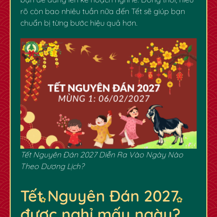
rõ
còn bao nhiêu tuần nữa đến Tết
sẽ giúp bạn
chuẩn bị từng bước hiệu quả hơn.
Tết Nguyên Đán 2027 Diễn Ra Vào Ngày Nào
✿
✿
Theo Dương Lịch?
Tết Nguyên Đán 2027
được nghỉ mấy ngày?