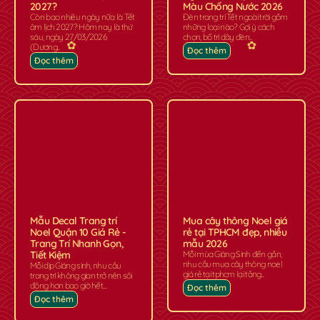
2027?
Màu Chống Nước 2026
Còn bao nhiêu ngày nữa là Tết
Đèn trang trí Tết ngoài trời gồm
âm lịch 2027? Hôm nay là thứ
những loại nào? Gợi ý cách
sáu, ngày 27/03/2026
chọn, bố trí dây đèn...
(Dương...
Đọc thêm
Đọc thêm
Mẫu Decal Trang trí
Mua cây thông Noel giá
Noel Quận 10 Giá Rẻ -
rẻ tại TPHCM đẹp, nhiều
Trang Trí Nhanh Gọn,
mẫu 2026
Tiết Kiệm
Mỗi mùa Giáng Sinh đến gần,
nhu cầu mua cây thông noel
Mỗi dịp Giáng sinh, nhu cầu
giá rẻ tại tphcm lại tăng...
trang trí không gian trở nên sôi
động hơn bao giờ hết....
Đọc thêm
Đọc thêm