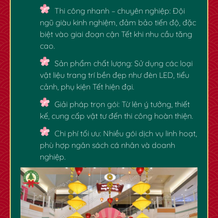
Thi công nhanh – chuyên nghiệp:
Đội
ngũ giàu kinh nghiệm, đảm bảo tiến độ, đặc
biệt vào giai đoạn cận Tết khi nhu cầu tăng
cao.
Sản phẩm chất lượng:
Sử dụng các loại
vật liệu trang trí bền đẹp như đèn LED, tiểu
cảnh, phụ kiện Tết hiện đại.
Giải pháp trọn gói:
Từ lên ý tưởng, thiết
kế, cung cấp vật tư đến thi công hoàn thiện.
Chi phí tối ưu:
Nhiều gói dịch vụ linh hoạt,
phù hợp ngân sách cá nhân và doanh
nghiệp.
✿