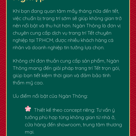
Khi bạn đang quan tâm
mấy tháng nữa đến tết
,
việc chuẩn bị trang trí sớm sẽ giúp không gian trở
nên nổi bật và thu hút hơn.
Ngàn Thông
là đơn vị
chuyên cung cấp dịch vụ trang trí Tết chuyên
nghiệp tại TP.HCM, được nhiều khách hàng cá
nhân và doanh nghiệp tin tưởng lựa chọn.
Không chỉ đơn thuần cung cấp sản phẩm, Ngàn
Thông mang đến giải pháp
trang trí Tết trọn gói
,
giúp bạn tiết kiệm thời gian và đảm bảo tính
thẩm mỹ cao.
Ưu điểm nổi bật của Ngàn Thông:
Thiết kế theo concept riêng:
Tư vấn ý
tưởng phù hợp từng không gian từ nhà ở,
cửa hàng đến showroom, trung tâm thương
mại.