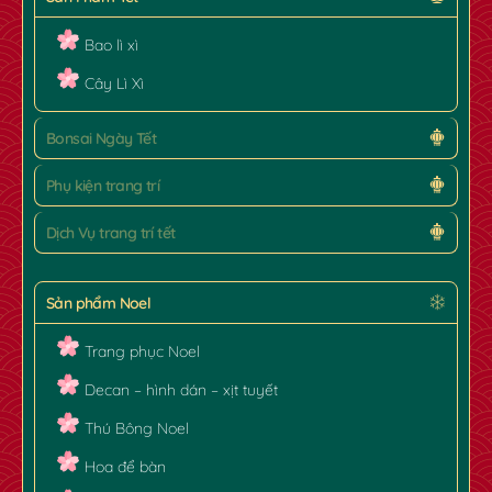
✿
Bao lì xì
Cây Lì Xì
Bonsai Ngày Tết
Phụ kiện trang trí
Dịch Vụ trang trí tết
Sản phẩm Noel
Trang phục Noel
Decan – hình dán – xịt tuyết
Thú Bông Noel
Hoa để bàn