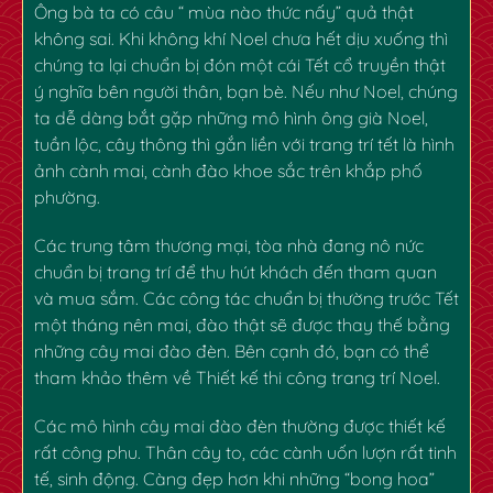
Ông bà ta có câu “ mùa nào thức nấy” quả thật
không sai. Khi không khí Noel chưa hết dịu xuống thì
chúng ta lại chuẩn bị đón một cái Tết cổ truyền thật
✿
ý nghĩa bên người thân, bạn bè. Nếu như Noel, chúng
ta dễ dàng bắt gặp những mô hình ông già Noel,
tuần lộc, cây thông thì gắn liền với
trang trí tết
là hình
ảnh cành mai, cành đào khoe sắc trên khắp phố
phường.
Các trung tâm thương mại, tòa nhà đang nô nức
chuẩn bị trang trí để thu hút khách đến tham quan
và mua sắm. Các công tác chuẩn bị thường trước Tết
một tháng nên mai, đào thật sẽ được thay thế bằng
những cây mai đào đèn. Bên cạnh đó, bạn có thể
tham khảo thêm về
Thiết kế thi công trang trí Noel.
Các mô hình cây mai đào đèn thường được thiết kế
rất công phu. Thân cây to, các cành uốn lượn rất tinh
tế, sinh động. Càng đẹp hơn khi những “bong hoa”