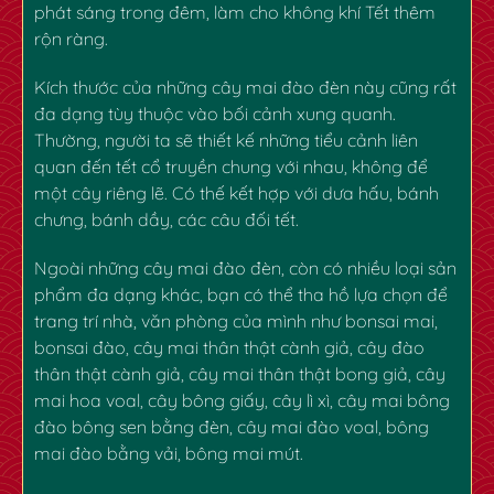
phát sáng trong đêm, làm cho không khí Tết thêm
rộn ràng.
Kích thước của những cây mai đào đèn này cũng rất
đa dạng tùy thuộc vào bối cảnh xung quanh.
Thường, người ta sẽ thiết kế những tiểu cảnh liên
quan đến tết cổ truyền chung với nhau, không để
một cây riêng lẽ. Có thế kết hợp với dưa hấu, bánh
chưng, bánh dầy, các câu đối tết.
Ngoài những cây mai đào đèn, còn có nhiều loại sản
phẩm đa dạng khác, bạn có thể tha hồ lựa chọn để
trang trí nhà, văn phòng của mình như bonsai mai,
bonsai đào, cây mai thân thật cành giả, cây đào
thân thật cành giả, cây mai thân thật bong giả, cây
mai hoa voal, cây bông giấy, cây lì xì, cây mai bông
đào bông sen bằng đèn, cây mai đào voal, bông
mai đào bằng vải, bông mai mút.