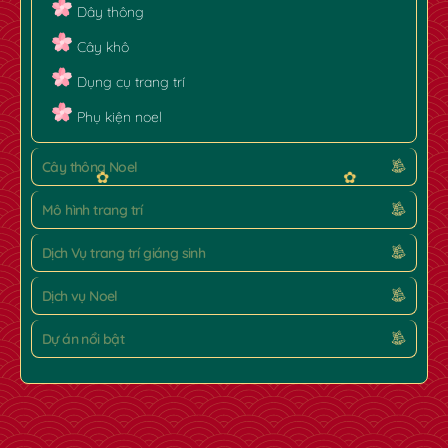
Dây thông
Cây khô
Dụng cụ trang trí
Phụ kiện noel
Cây thông Noel
Mô hình trang trí
Dịch Vụ trang trí giáng sinh
Dịch vụ Noel
Dự án nổi bật