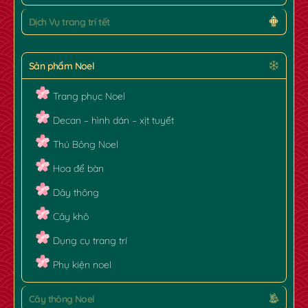
Dịch Vụ trang trí tết
Sản phẩm Noel
Trang phục Noel
Decan – hình dán – xịt tuyết
Thú Bông Noel
Hoa để bàn
Dây thông
Cây khô
Dụng cụ trang trí
Phụ kiện noel
Cây thông Noel