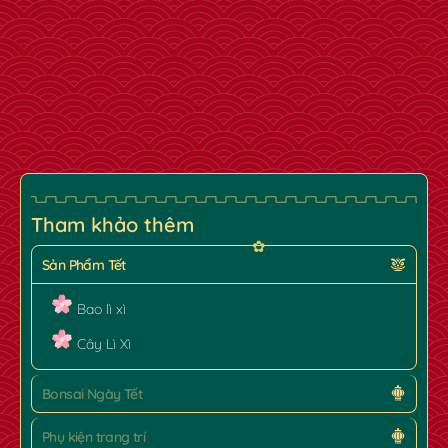
Tham khảo thêm
Sản Phẩm Tết
Bao lì xì
Cây Lì Xì
Bonsai Ngày Tết
✿
Phụ kiện trang trí