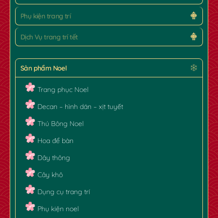
✿
Phụ kiện trang trí
Dịch Vụ trang trí tết
Sản phẩm Noel
Trang phục Noel
Decan – hình dán – xịt tuyết
Thú Bông Noel
Hoa để bàn
Dây thông
Cây khô
Dụng cụ trang trí
Phụ kiện noel