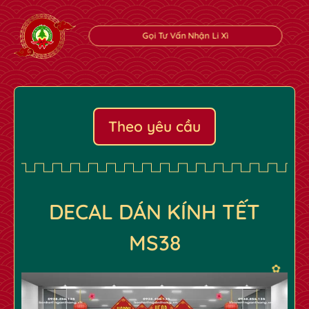
Gọi Tư Vấn Nhận Li Xì
Theo yêu cầu
DECAL DÁN KÍNH TẾT
MS38