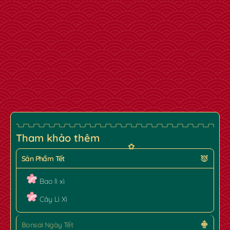
Tham khảo thêm
Sản Phẩm Tết
Bao lì xì
Cây Lì Xì
Bonsai Ngày Tết