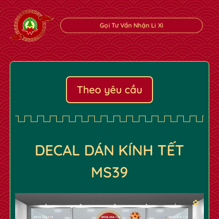
✿
✿
Gọi Tư Vấn Nhận Li Xì
Theo yêu cầu
DECAL DÁN KÍNH TẾT
MS39