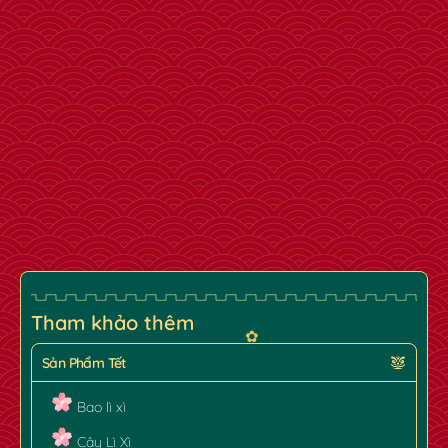
Tham khảo thêm
Sản Phẩm Tết
Bao lì xì
Cây Lì Xì