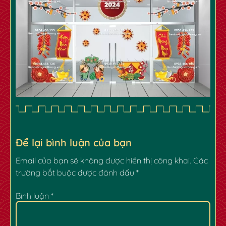
✿
Để lại bình luận của bạn
Email của bạn sẽ không được hiển thị công khai.
Các
trường bắt buộc được đánh dấu
*
✿
✿
Bình luận
*