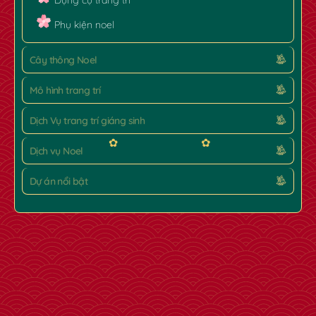
Phụ kiện noel
Cây thông Noel
Mô hình trang trí
Dịch Vụ trang trí giáng sinh
Dịch vụ Noel
Dự án nổi bật
✿
✿