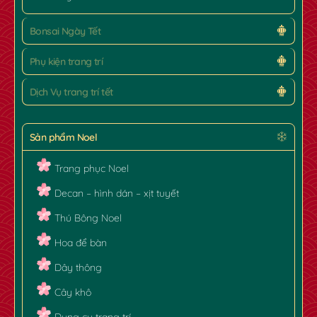
Bonsai Ngày Tết
✿
Phụ kiện trang trí
Dịch Vụ trang trí tết
Sản phẩm Noel
Trang phục Noel
Decan – hình dán – xịt tuyết
Thú Bông Noel
Hoa để bàn
Dây thông
Cây khô
Dụng cụ trang trí