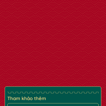
✿
✿
✿
Tham khảo thêm