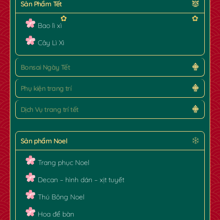
Sản Phẩm Tết
Bao lì xì
Cây Lì Xì
Bonsai Ngày Tết
Phụ kiện trang trí
Dịch Vụ trang trí tết
Sản phẩm Noel
✿
✿
Trang phục Noel
Decan – hình dán – xịt tuyết
Thú Bông Noel
Hoa để bàn