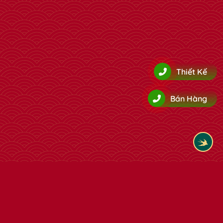
✿
✿
Thiết Kế
Bán Hàng