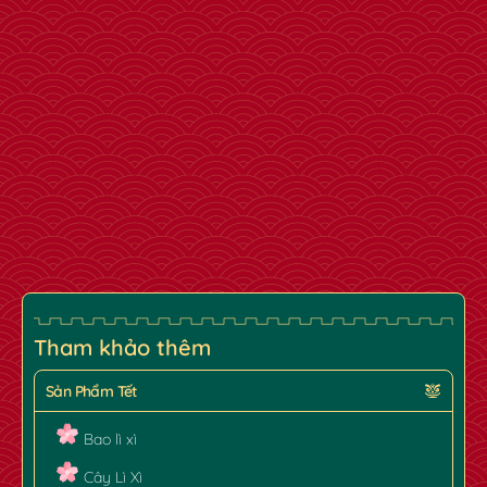
Tham khảo thêm
Sản Phẩm Tết
Bao lì xì
Cây Lì Xì