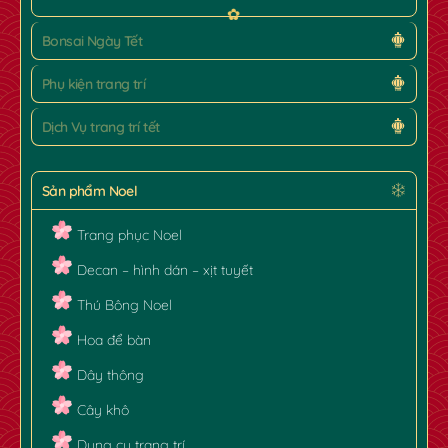
Bonsai Ngày Tết
Phụ kiện trang trí
Dịch Vụ trang trí tết
✿
Sản phẩm Noel
Trang phục Noel
Decan – hình dán – xịt tuyết
Thú Bông Noel
Hoa để bàn
Dây thông
Cây khô
Dụng cụ trang trí