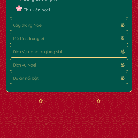
Phụ kiện noel
Cây thông Noel
Mô hình trang trí
Dịch Vụ trang trí giáng sinh
Dịch vụ Noel
Dự án nổi bật