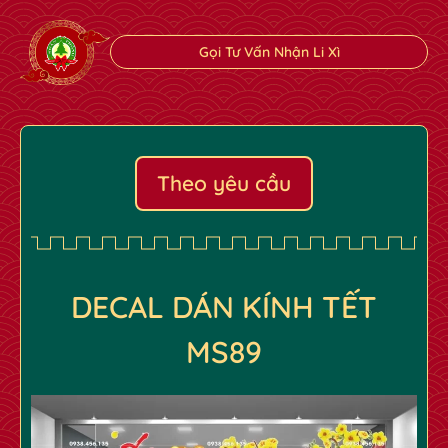
Gọi Tư Vấn Nhận Li Xì
✿
✿
Theo yêu cầu
DECAL DÁN KÍNH TẾT
MS89