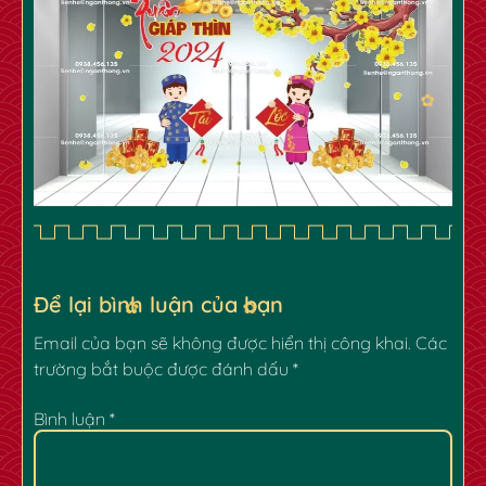
✿
Để lại bình luận của bạn
Email của bạn sẽ không được hiển thị công khai.
Các
trường bắt buộc được đánh dấu
*
Bình luận
*
✿
✿