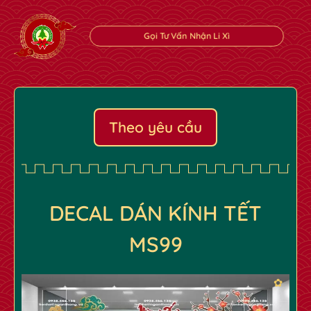
✿
✿
Gọi Tư Vấn Nhận Li Xì
Theo yêu cầu
DECAL DÁN KÍNH TẾT
MS99