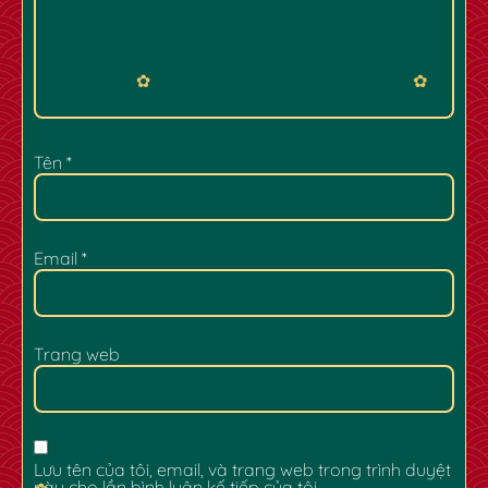
Tên
*
Email
*
✿
✿
Trang web
Lưu tên của tôi, email, và trang web trong trình duyệt
này cho lần bình luận kế tiếp của tôi.