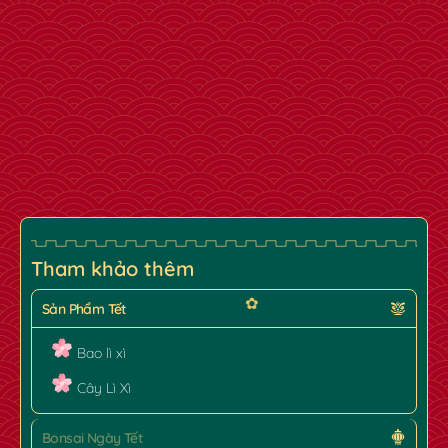
Tham khảo thêm
Sản Phẩm Tết
Bao lì xì
Cây Lì Xì
Bonsai Ngày Tết