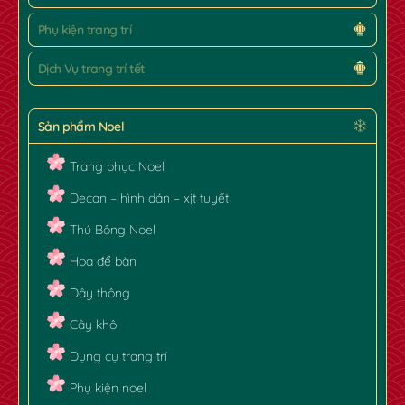
✿
Phụ kiện trang trí
Dịch Vụ trang trí tết
Sản phẩm Noel
Trang phục Noel
Decan – hình dán – xịt tuyết
Thú Bông Noel
Hoa để bàn
Dây thông
Cây khô
Dụng cụ trang trí
Phụ kiện noel