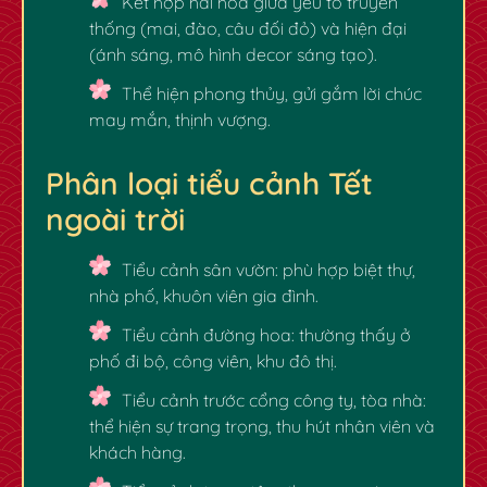
Kết hợp hài hòa giữa yếu tố truyền
thống (mai, đào, câu đối đỏ) và hiện đại
(ánh sáng, mô hình decor sáng tạo).
Thể hiện phong thủy, gửi gắm lời chúc
may mắn, thịnh vượng.
Phân loại tiểu cảnh Tết
ngoài trời
Tiểu cảnh sân vườn:
phù hợp biệt thự,
nhà phố, khuôn viên gia đình.
Tiểu cảnh đường hoa:
thường thấy ở
phố đi bộ, công viên, khu đô thị.
Tiểu cảnh trước cổng công ty, tòa nhà:
thể hiện sự trang trọng, thu hút nhân viên và
khách hàng.