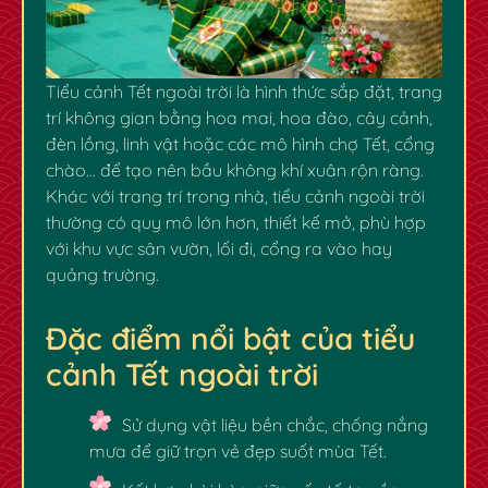
Tiểu cảnh Tết ngoài trời là hình thức sắp đặt, trang
trí không gian bằng hoa mai, hoa đào, cây cảnh,
đèn lồng, linh vật hoặc các mô hình chợ Tết, cổng
chào… để tạo nên bầu không khí xuân rộn ràng.
Khác với trang trí trong nhà, tiểu cảnh ngoài trời
thường có quy mô lớn hơn, thiết kế mở, phù hợp
với khu vực sân vườn, lối đi, cổng ra vào hay
quảng trường.
Đặc điểm nổi bật
của tiểu
cảnh Tết ngoài trời
✿
✿
Sử dụng vật liệu bền chắc, chống nắng
mưa để giữ trọn vẻ đẹp suốt mùa Tết.