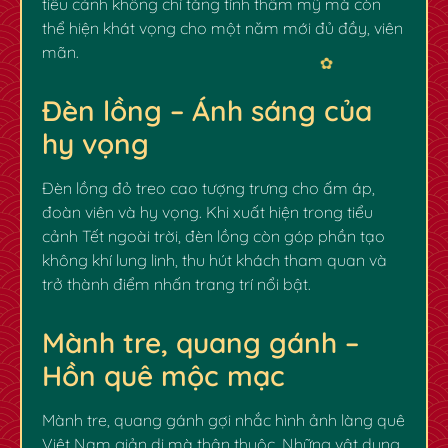
tiểu cảnh không chỉ tăng tính thẩm mỹ mà còn
thể hiện khát vọng cho một năm mới đủ đầy, viên
mãn.
Đèn lồng – Ánh sáng của
hy vọng
Đèn lồng đỏ treo cao tượng trưng cho ấm áp,
đoàn viên và hy vọng. Khi xuất hiện trong tiểu
cảnh Tết ngoài trời, đèn lồng còn góp phần tạo
không khí lung linh, thu hút khách tham quan và
trở thành điểm nhấn trang trí nổi bật.
Mành tre, quang gánh –
Hồn quê mộc mạc
Mành tre, quang gánh gợi nhắc hình ảnh làng quê
Việt Nam giản dị mà thân thuộc. Những vật dụng