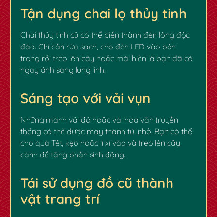
Tận dụng chai lọ thủy tinh
Chai thủy tinh cũ có thể biến thành đèn lồng độc
đáo. Chỉ cần rửa sạch, cho đèn LED vào bên
trong rồi treo lên cây hoặc mái hiên là bạn đã có
ngay ánh sáng lung linh.
Sáng tạo với vải vụn
Những mảnh vải đỏ hoặc vải hoa văn truyền
thống có thể được may thành túi nhỏ. Bạn có thể
cho quà Tết, kẹo hoặc lì xì vào và treo lên cây
cảnh để tăng phần sinh động.
Tái sử dụng đồ cũ thành
vật trang trí