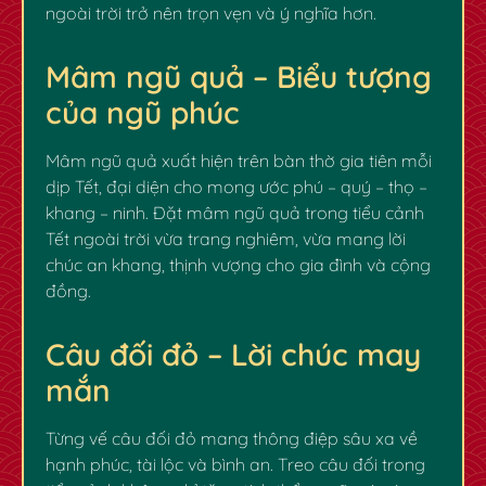
ngoài trời trở nên trọn vẹn và ý nghĩa hơn.
Mâm ngũ quả – Biểu tượng
của ngũ phúc
Mâm ngũ quả xuất hiện trên bàn thờ gia tiên mỗi
dịp Tết, đại diện cho mong ước phú – quý – thọ –
khang – ninh. Đặt mâm ngũ quả trong tiểu cảnh
Tết ngoài trời vừa trang nghiêm, vừa mang lời
chúc an khang, thịnh vượng cho gia đình và cộng
đồng.
Câu đối đỏ – Lời chúc may
mắn
✿
✿
Từng vế câu đối đỏ mang thông điệp sâu xa về
hạnh phúc, tài lộc và bình an. Treo câu đối trong