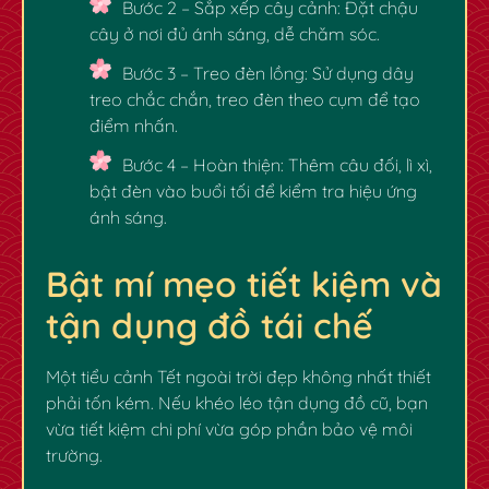
Bước 2 – Sắp xếp cây cảnh:
Đặt chậu
cây ở nơi đủ ánh sáng, dễ chăm sóc.
Bước 3 – Treo đèn lồng:
Sử dụng dây
treo chắc chắn, treo đèn theo cụm để tạo
điểm nhấn.
Bước 4 – Hoàn thiện:
Thêm câu đối, lì xì,
bật đèn vào buổi tối để kiểm tra hiệu ứng
ánh sáng.
Bật mí mẹo tiết kiệm và
tận dụng đồ tái chế
Một tiểu cảnh Tết ngoài trời đẹp không nhất thiết
phải tốn kém. Nếu khéo léo tận dụng đồ cũ, bạn
✿
✿
vừa tiết kiệm chi phí vừa góp phần bảo vệ môi
trường.