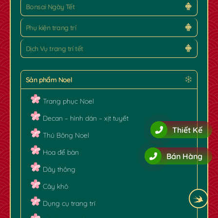
Bonsai Ngày Tết
Phụ kiện trang trí
Dịch Vụ trang trí tết
Sản phẩm Noel
Trang phục Noel
Decan – hình dán – xịt tuyết
Thiết Kế
Thú Bông Noel
Hoa để bàn
Bán Hàng
Dây thông
Cây khô
Dụng cụ trang trí