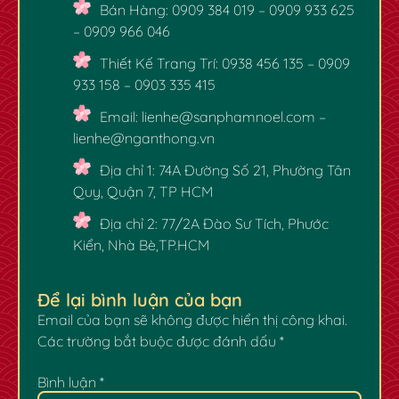
Bán Hàng:
0909 384 019 – 0909 933 625
– 0909 966 046
Thiết Kế Trang Trí:
0938 456 135 – 0909
933 158 – 0903 335 415
Email:
lienhe@sanphamnoel.com
–
lienhe@nganthong.vn
Địa chỉ 1:
74A Đường Số 21, Phường Tân
Quy, Quận 7, TP HCM
Địa chỉ 2:
77/2A Đào Sư Tích, Phước
Kiển, Nhà Bè,TP.HCM
Để lại bình luận của bạn
Email của bạn sẽ không được hiển thị công khai.
Các trường bắt buộc được đánh dấu
*
Bình luận
*