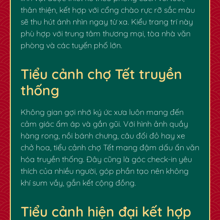
thân thiện, kết hợp với cổng chào rực rỡ sắc màu
sẽ thu hút ánh nhìn ngay từ xa. Kiểu trang trí này
phù hợp với trung tâm thương mại, tòa nhà văn
phòng và các tuyến phố lớn.
Tiểu cảnh chợ Tết truyền
thống
Không gian gợi nhớ ký ức xưa luôn mang đến
cảm giác ấm áp và gần gũi. Với hình ảnh quầy
hàng rong, nồi bánh chưng, câu đối đỏ hay xe
chở hoa, tiểu cảnh chợ Tết mang đậm dấu ấn văn
hóa truyền thống. Đây cũng là góc check-in yêu
thích của nhiều người, góp phần tạo nên không
khí sum vầy, gắn kết cộng đồng.
Tiểu cảnh hiện đại kết hợp