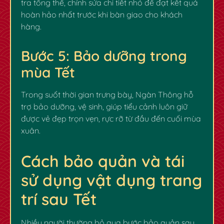
tra tổng thể, chỉnh sửa chi tiết nhỏ để đạt kết quả
hoàn hảo nhất trước khi bàn giao cho khách
hàng.
Bước 5: Bảo dưỡng trong
mùa Tết
Trong suốt thời gian trưng bày, Ngàn Thông hỗ
trợ bảo dưỡng, vệ sinh, giúp tiểu cảnh luôn giữ
được vẻ đẹp trọn vẹn, rực rỡ từ đầu đến cuối mùa
xuân.
Cách bảo quản và tái
sử dụng vật dụng trang
trí sau Tết
Nhiều người thường bỏ qua bước bảo quản sau