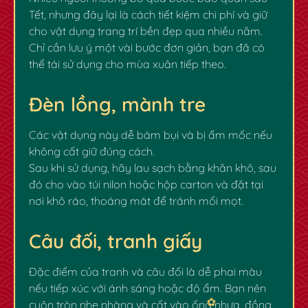
Tết, nhưng đây lại là cách tiết kiệm chi phí và giữ
cho vật dụng trang trí bền đẹp qua nhiều năm.
Chỉ cần lưu ý một vài bước đơn giản, bạn đã có
thể tái sử dụng cho mùa xuân tiếp theo.
Đèn lồng, mành tre
Các vật dụng này dễ bám bụi và bị ẩm mốc nếu
không cất giữ đúng cách.
Sau khi sử dụng, hãy lau sạch bằng khăn khô, sau
đó cho vào túi nilon hoặc hộp carton và đặt tại
nơi khô ráo, thoáng mát để tránh mối mọt.
Câu đối, tranh giấy
Đặc điểm của tranh và câu đối là dễ phai màu
nếu tiếp xúc với ánh sáng hoặc độ ẩm. Bạn nên
cuộn tròn nhẹ nhàng và cất vào ống nhựa, đồng