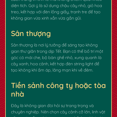
diện tích. Gợi ý là sử dụng chậu cây nhỏ, giỏ hoa
treo, kết hợp với đèn lồng giấy, tranh tre để tạo
không gian vừa xinh xắn vừa gần gũi.
Sân thượng
Sân thượng là nơi lý tưởng để sáng tạo không
gian thư giãn trong dịp Tết. Bạn có thể bố trí một
góc có mái che, bộ bàn ghế nhỏ, xung quanh là
cây xanh, hoa cảnh, kết hợp đèn string light để
tạo không khí ấm áp, lãng mạn khi về đêm.
Tiền sảnh công ty hoặc tòa
nhà
Đây là không gian đòi hỏi sự trang trọng và
chuyên nghiệp. Nên chọn cây cảnh cỡ lớn, linh vật