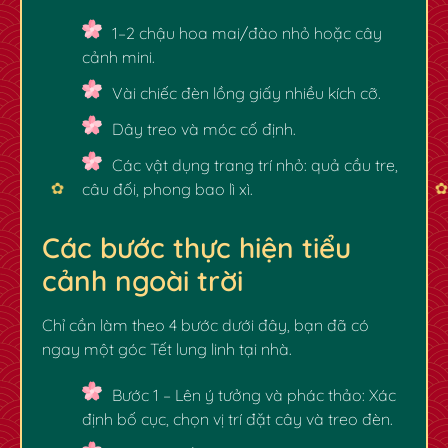
✿
1–2 chậu hoa mai/đào nhỏ hoặc cây
cảnh mini.
Vài chiếc đèn lồng giấy nhiều kích cỡ.
Dây treo và móc cố định.
Các vật dụng trang trí nhỏ: quả cầu tre,
câu đối, phong bao lì xì.
Các bước thực hiện tiểu
cảnh ngoài trời
Chỉ cần làm theo 4 bước dưới đây, bạn đã có
ngay một góc Tết lung linh tại nhà.
Bước 1 – Lên ý tưởng và phác thảo:
Xác
định bố cục, chọn vị trí đặt cây và treo đèn.