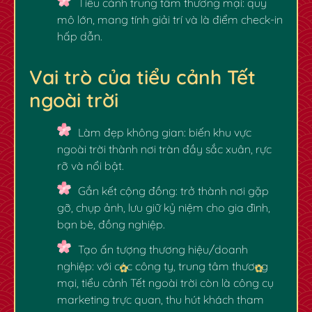
Tiểu cảnh trung tâm thương mại:
quy
mô lớn, mang tính giải trí và là điểm check-in
hấp dẫn.
Vai trò của tiểu cảnh Tết
ngoài trời
Làm đẹp không gian:
biến khu vực
ngoài trời thành nơi tràn đầy sắc xuân, rực
rỡ và nổi bật.
Gắn kết cộng đồng:
trở thành nơi gặp
gỡ, chụp ảnh, lưu giữ kỷ niệm cho gia đình,
bạn bè, đồng nghiệp.
Tạo ấn tượng thương hiệu/doanh
nghiệp:
với các công ty, trung tâm thương
mại, tiểu cảnh Tết ngoài trời còn là công cụ
marketing trực quan, thu hút khách tham