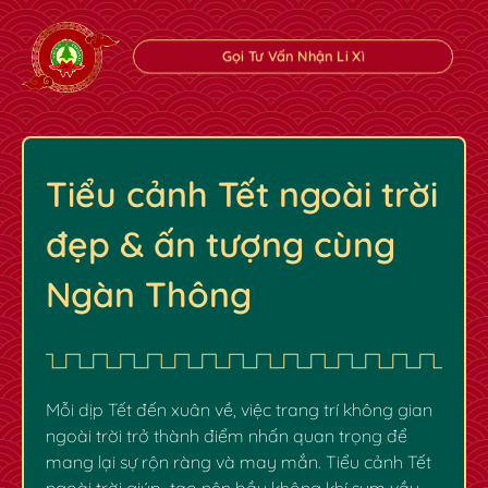
Gọi Tư Vấn Nhận Li Xì
Tiểu cảnh Tết ngoài trời
đẹp & ấn tượng cùng
Ngàn Thông
Mỗi dịp Tết đến xuân về, việc trang trí không gian
ngoài trời trở thành điểm nhấn quan trọng để
mang lại sự rộn ràng và may mắn. Tiểu cảnh Tết
ngoài trời giúp tạo nên bầu không khí sum vầy,