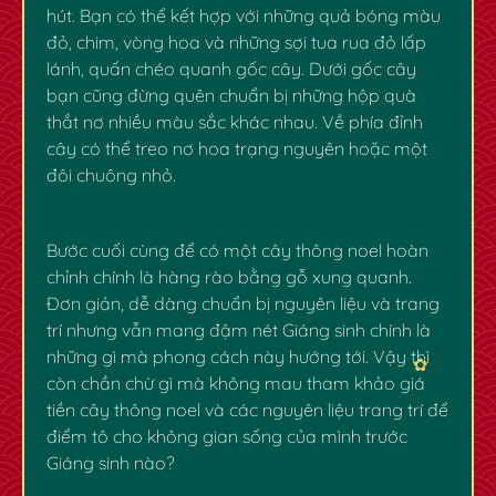
hút. Bạn có thể kết hợp với những quả bóng màu
đỏ, chim, vòng hoa và những sợi tua rua đỏ lấp
lánh, quấn chéo quanh gốc cây. Dưới gốc cây
bạn cũng đừng quên chuẩn bị những hộp quà
thắt nơ nhiều màu sắc khác nhau. Về phía đỉnh
cây có thể treo nơ hoa trạng nguyên hoặc một
đôi chuông nhỏ.
Bước cuối cùng để có một cây thông noel hoàn
chỉnh chính là hàng rào bằng gỗ xung quanh.
Đơn giản, dễ dàng chuẩn bị nguyên liệu và trang
trí nhưng vẫn mang đậm nét Giáng sinh chính là
những gì mà phong cách này hướng tới. Vậy thì
còn chần chừ gì mà không mau tham khảo
giá
tiền cây thông noel
và các nguyên liệu trang trí để
điểm tô cho không gian sống của mình trước
Giáng sinh nào?