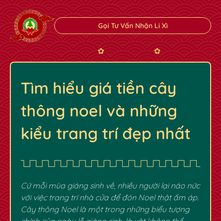
Gọi Tư Vấn Nhận Li Xì
Tìm hiểu giá tiền cây
thông noel và những
kiểu trang trí đẹp nhất
Cứ mỗi mùa giáng sinh về, nhiều người lại náo nức
với việc trang trí nhà cửa để đón Noel thật ấm áp.
Cây thông Noel là một trong những biểu tượng
chính của ngày lễ giáng sinh, là vật không thể