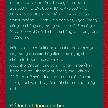
để bàn cao 90cm, 1.2m, 1.5 có giá lần lượt là
202.000 VNĐ, 296.000 VNĐ và 490.000 VNĐ.
Ngoài ra, cây thông cao tầm 2m – 3m có giá
trong khoảng 1 – 3 triệu. Và đặc biệt, Ngàn Thông
✿
cũng có những cây thông noel cao tới 6m có giá
21.973.000 VNĐ dành cho cửa hàng lớn, trung tâm
thương mại.
Nếu muốn có một không gian thật đẹp với một
cây thông xinh xắn, hãy điện thoại ngay cho
chúng tôi hoặc truy cập link sau
đây:
http://nganthong.com/trang-tri-noel/119-
bang-gia-cay-thong–day-thong-mau-chuan-
2019.html
để nhận được bảng báo
giá tiền cây
thông noel
và dịch vụ tốt nhất cho mùa noel này
nhé!
Để lại bình luận của bạn