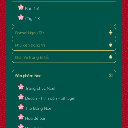
Bao lì xì
Cây Lì Xì
Bonsai Ngày Tết
Phụ kiện trang trí
Dịch Vụ trang trí tết
✿
Sản phẩm Noel
Trang phục Noel
Decan – hình dán – xịt tuyết
Thú Bông Noel
Hoa để bàn