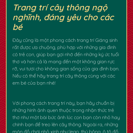
✿
Trang trí cây thông ngộ
nghĩnh, đáng yêu cho các
bé
Đây cũng là một phong cách trang trí Giáng sinh
rất được ưa chuộng, phù hợp với những gia đình
có trẻ con, giúp bạn gợi nhớ đến những ký ức tuổi
thơ và hơn cả là mang đến một không gian rực
rỡ, vui tươi cho không gian sống của gia đình bạn.
Nếu có thể hãy trang trí cây thông cùng với các
em bé của bạn nhé!
Với phong cách trang trí này, bạn hãy chuẩn bị
những hình ảnh quen thuộc trong nhận thức trẻ
✿
✿
thơ như một bài bức ảnh lúc con bạn còn nhỏ hay
chính bạn để treo lên cây thông. Ngoài ra, những
món đồ chơi nhỏ xinh như lego, thú bông, ô tô đồ