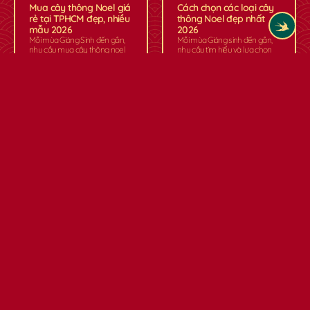
Mua cây thông Noel giá
Cách chọn các loại cây
rẻ tại TPHCM đẹp, nhiều
thông Noel đẹp nhất
mẫu 2026
2026
Mỗi mùa Giáng Sinh đến gần,
Mỗi mùa Giáng sinh đến gần,
nhu cầu mua cây thông noel
nhu cầu tìm hiểu và lựa chọn
giá rẻ tại tphcm lại tăng...
các loại cây thông Noel...
Đọc thêm
Đọc thêm
Cây Thông Noel Bắt
Thiết kế tiểu cảnh Tết
Nguồn Từ Đâu? Bí Mật
2026 chuyên nghiệp
Nguồn Gốc Và Ý Nghĩa
Không khí Tết rộn ràng và đang
bạn muốn tô điểm không gian
Mỗi dịp Giáng sinh đến, hình
càng thêm nổi bật bằng...
ảnh cây thông được trang trí
lung linh lại xuất hiện khắp...
Đọc thêm
Đọc thêm