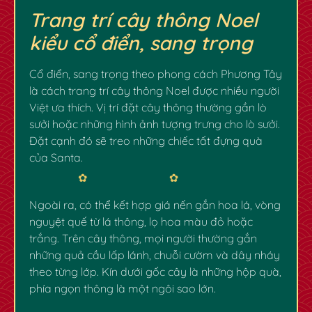
Trang trí cây thông Noel
kiểu cổ điển, sang trọng
Cổ điển, sang trọng theo phong cách Phương Tây
là cách trang trí cây thông Noel được nhiều người
Việt ưa thích. Vị trí đặt cây thông thường gần lò
sưởi hoặc những hình ảnh tượng trưng cho lò sưởi.
Đặt cạnh đó sẽ treo những chiếc tất đựng quà
của Santa.
Ngoài ra, có thể kết hợp giá nến gắn hoa lá, vòng
nguyệt quế từ lá thông, lọ hoa màu đỏ hoặc
trắng. Trên cây thông, mọi người thường gắn
những quả cầu lấp lánh, chuỗi cườm và dây nháy
theo từng lớp. Kín dưới gốc cây là những hộp quà,
phía ngọn thông là một ngôi sao lớn.