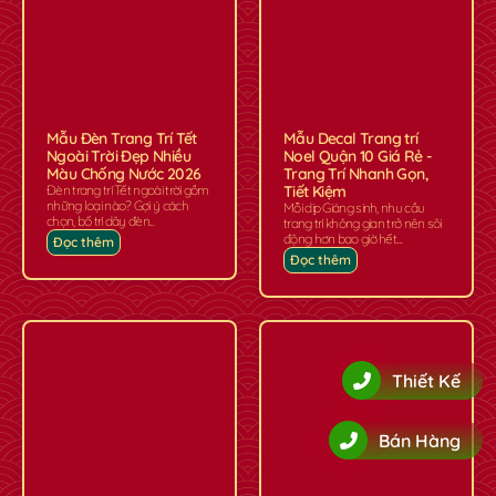
Mẫu Đèn Trang Trí Tết
Mẫu Decal Trang trí
Ngoài Trời Đẹp Nhiều
Noel Quận 10 Giá Rẻ -
Màu Chống Nước 2026
Trang Trí Nhanh Gọn,
Đèn trang trí Tết ngoài trời gồm
Tiết Kiệm
những loại nào? Gợi ý cách
Mỗi dịp Giáng sinh, nhu cầu
chọn, bố trí dây đèn...
trang trí không gian trở nên sôi
động hơn bao giờ hết....
Đọc thêm
Đọc thêm
Thiết Kế
✿
✿
Bán Hàng