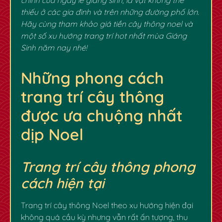
thiếu ở các gia đình và trên những đường phố lớn.
Hãy cùng tham khảo
giá tiền cây thông noel
và
một số xu hướng trang trí hot nhất mùa Giáng
Sinh năm nay nhé!
Những phong cách
trang trí cây thông
được ưa chuộng nhất
✿
✿
dịp Noel
Trang trí cây thông phong
cách hiện tại
Trang trí cây thông Noel theo xu hướng hiện đại
không quá cầu kỳ nhưng vẫn rất ấn tượng, thu