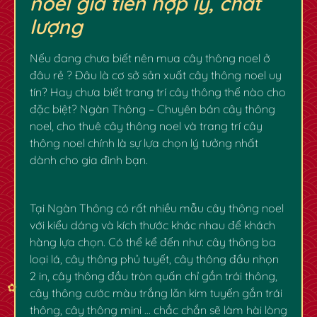
noel giá tiền hợp lý, chất
lượng
Nếu đang chưa biết nên mua cây thông noel ở
đâu rẻ ? Đâu là cơ sở sản xuất cây thông noel uy
tín? Hay chưa biết trang trí cây thông thế nào cho
đặc biệt? Ngàn Thông – Chuyên bán cây thông
noel, cho thuê cây thông noel và trang trí cây
thông noel chính là sự lựa chọn lý tưởng nhất
dành cho gia đình bạn.
✿
✿
Tại Ngàn Thông có rất nhiều mẫu cây thông noel
với kiểu dáng và kích thước khác nhau để khách
hàng lựa chọn. Có thể kể đến như: cây thông ba
loại lá, cây thông phủ tuyết, cây thông đầu nhọn
2 in, cây thông đầu tròn quấn chỉ gắn trái thông,
cây thông cước màu trắng lăn kim tuyến gắn trái
thông, cây thông mini … chắc chắn sẽ làm hài lòng