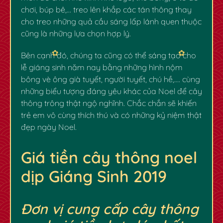
chơi, búp bê,… treo lên khắp các tán thông thay
cho treo những quả cầu sáng lấp lánh quen thuộc
cũng là những lựa chọn hợp lý.
Bên cạnh đó, chúng ta cũng có thể sáng tạo cho
lễ giáng sinh năm nay bằng những hình nộm
bông vè ông già tuyết, người tuyết, chú hề,…. cùng
những biểu tượng đáng yêu khác của Noel để cây
thông trông thật ngộ nghĩnh. Chắc chắn sẽ khiến
trẻ em vô cùng thích thú và có những kỷ niệm thật
đẹp ngày Noel.
Giá tiền cây thông noel
dịp Giáng Sinh 2019
Đơn vị cung cấp cây thông