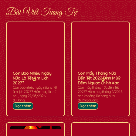
Bài Viết Tương Tự
Còn Bao Nhiêu Ngày
Còn Mấy Tháng Nữa
Nữa Là Tết Âm Lịch
Đến Tết 2027 Đinh Mùi?
2027?
Đếm Ngược Chính Xác
Còn bao nhiêu ngày nữa là Tết
Còn mấy tháng nữa đến Tết
âm lịch 2027? Hôm nay là thứ
2027? Hôm nay tháng 4/2026,
sáu, ngày 27/03/2026
còn khoảng 10 tháng nữa
(Dương...
(tương đương...
Đọc thêm
Đọc thêm