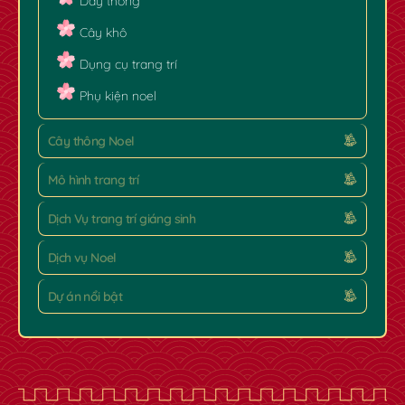
Dây thông
Cây khô
Dụng cụ trang trí
Phụ kiện noel
Cây thông Noel
Mô hình trang trí
Dịch Vụ trang trí giáng sinh
Dịch vụ Noel
Dự án nổi bật