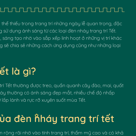
✿
thể thiếu trong trang trí những ngày lễ quan trọng, đặc
ờng sử dụng ánh sáng từ các loại đèn nháy trang trí Tết.
 sáng tạo nhờ vào sắp xếp linh hoạt ở những vị trí khác
g sẽ chia sẻ những cách ứng dụng cũng như những loại
ết là gì?
trí Tết thường được treo, quấn quanh cây đào, mai, quất
háy thường có ánh sáng đẹp mắt, nhiều chế độ nhấp
lấp lánh và rực rỡ xuyên suốt mùa Tết.
a đèn nháy trang trí tết
n rộng rãi nhờ vào tính trang trí, thẩm mỹ cao và có khả