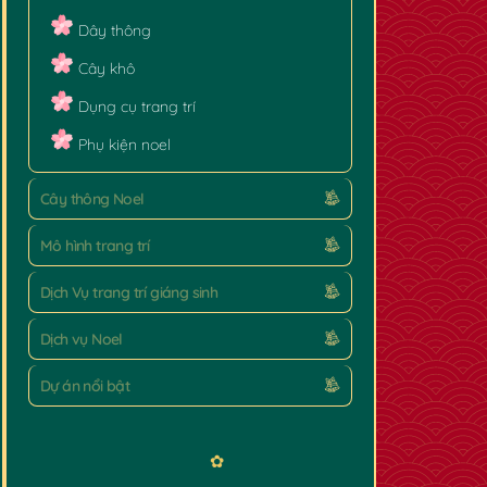
Dây thông
Cây khô
✿
Dụng cụ trang trí
Phụ kiện noel
Cây thông Noel
Mô hình trang trí
Dịch Vụ trang trí giáng sinh
Dịch vụ Noel
✿
Dự án nổi bật