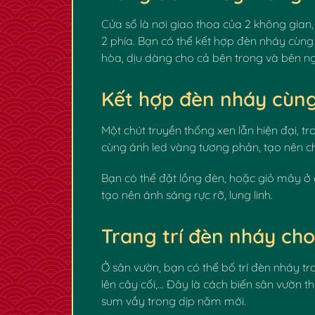
Cửa sổ là nơi giao thoa của 2 không gian,
2 phía. Bạn có thể kết hợp đèn nháy cùn
hòa, dịu dàng cho cả bên trong và bên ng
Kết hợp đèn nháy cùng
Một chút truyền thống xen lẫn hiện đại, 
cùng ánh led vàng tương phản, tạo nên ch
Bạn có thể đặt lồng đèn, hoặc giỏ mây ở
tạo nên ánh sáng rực rỡ, lung linh.
Trang trí đèn nháy ch
Ở sân vườn, bạn có thể bố trí đèn nháy tr
lên cây cối,… Đây là cách biến sân vườn t
sum vầy trong dịp năm mới.