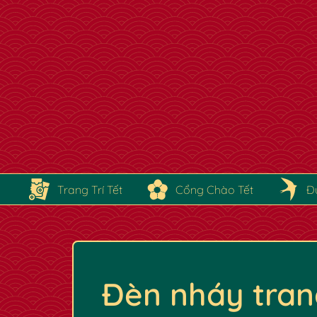
Trang Trí Tết
Cổng Chào Tết
Đ
Đèn nháy trang