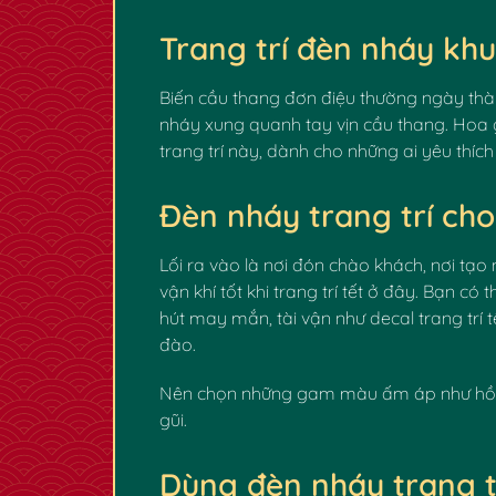
Trang trí đèn nháy kh
Biến cầu thang đơn điệu thường ngày thà
nháy xung quanh tay vịn cầu thang. Hoa 
trang trí này, dành cho những ai yêu thí
Đèn nháy trang trí cho 
✿
Lối ra vào là nơi đón chào khách, nơi tạo 
vận khí tốt khi trang trí tết ở đây. Bạn 
hút may mắn, tài vận như decal trang trí t
đào.
Nên chọn những gam màu ấm áp như hồng
gũi.
Dùng đèn nháy trang t