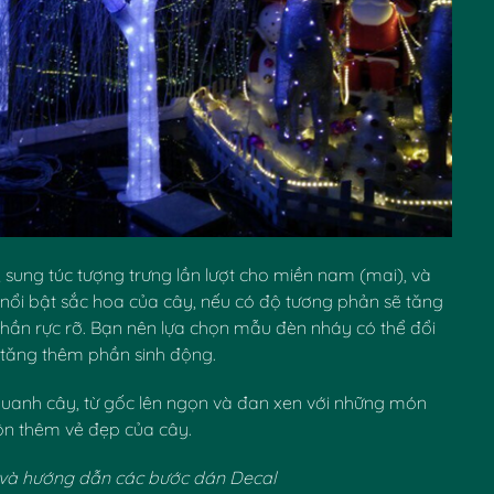
c, sung túc tượng trưng lần lượt cho miền nam (mai), và
ẽ nổi bật sắc hoa của cây, nếu có độ tương phản sẽ tăng
hần rực rỡ. Bạn nên lựa chọn mẫu đèn nháy có thể đổi
 tăng thêm phần sinh động.
uanh cây, từ gốc lên ngọn và đan xen với những món
ôn thêm vẻ đẹp của cây.
 rẻ và hướng dẫn các bước dán Decal