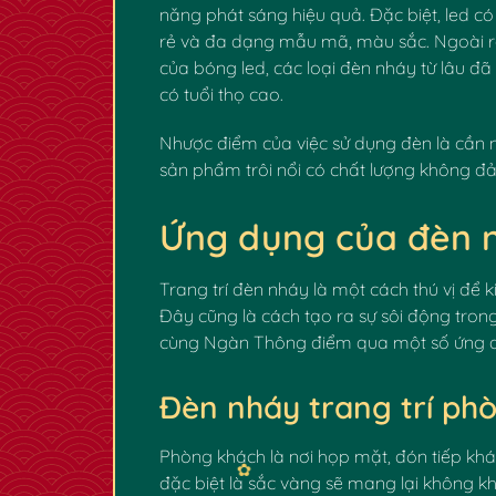
năng phát sáng hiệu quả. Đặc biệt, led có
rẻ và đa dạng mẫu mã, màu sắc. Ngoài ra
của bóng led, các loại đèn nháy từ lâu đã 
có tuổi thọ cao.
Nhược điểm của việc sử dụng đèn là cần 
sản phẩm trôi nổi có chất lượng không đả
Ứng dụng của đèn nh
Trang trí đèn nháy là một cách thú vị để 
Đây cũng là cách tạo ra sự sôi động tron
cùng Ngàn Thông điểm qua một số ứng dụ
Đèn nháy trang trí ph
Phòng khách là nơi họp mặt, đón tiếp kh
đặc biệt là sắc vàng sẽ mang lại không 