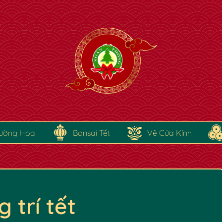
ường Hoa
Bonsai Tết
Vẽ Cửa Kính
 trí tết