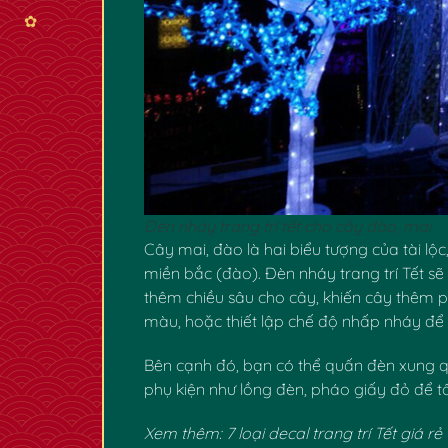
✿
Đèn nháy trang trí tết cho cây đào, mai
Cây mai, đào là hai biểu tượng của tài lộ
miền bắc (đào). Đèn nháy trang trí Tết s
thêm chiều sâu cho cây, khiến cây thêm p
màu, hoặc thiết lập chế độ nhấp nháy để
Bên cạnh đó, bạn có thể quấn đèn xung q
phụ kiện như lồng đèn, pháo giấy đỏ để t
Xem thêm:
7 loại decal trang trí Tết giá