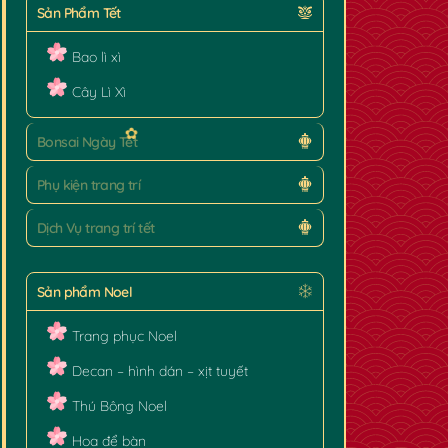
Sản Phẩm Tết
✿
Bao lì xì
Cây Lì Xì
Bonsai Ngày Tết
Phụ kiện trang trí
Dịch Vụ trang trí tết
Sản phẩm Noel
Trang phục Noel
Decan – hình dán – xịt tuyết
Thú Bông Noel
Hoa để bàn