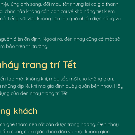
 hiệu ứng ánh sáng, đổi màu tốt nhưng lại có giá thành
, chắc hẳn không cần bàn cãi về khả năng tiết kiệm
nổi tiếng với việc không tiêu thụ quá nhiều điện năng và
nguồn điện ổn định. Ngoài ra, đèn nháy cũng có một số
m bảo trên thị trường.
áy trang trí Tết
kiến tạo một không khí, màu sắc mới cho không gian.
g những dịp lễ, khi mà gia đình quây quần bên nhau. Hãy
ng của đèn nháy trang trí Tết:
òng khách
ách ghé thăm nên rất cần được trang hoàng. Đèn nháy,
khí ấm cúng, cảm giác chào đón và một không gian