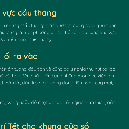
u vực cầu thang
nh những “nấc thang thiên đường”, bằng cách quấn đèn
giả cũng là một phương án có thể kết hợp cùng khu vực
ch sự mềm mại, nhẹ nhàng.
lối ra vào
nên ấn tượng đầu tiên và cũng có ý nghĩa thu hút tài lộc,
có thể kết hợp đèn nháy bên cạnh những món phụ kiện thu
ết thần tài, dây treo thỏi vàng đồng tiền hoặc cây mai,
, vàng hoặc đỏ nhạt để tạo cảm giác thân thiện, gần
rí Tết cho khung cửa sổ