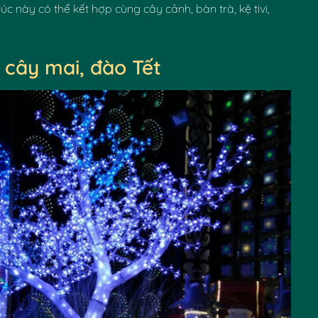
úc này có thể kết hợp cùng cây cảnh, bàn trà, kệ tivi,
 cây mai, đào Tết
✿