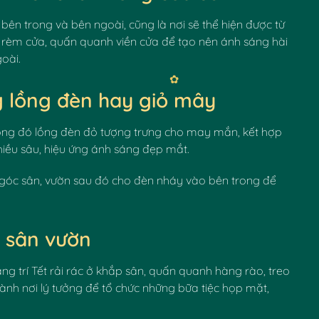
 bên trong và bên ngoài, cũng là nơi sẽ thể hiện được từ
g rèm cửa, quấn quanh viền cửa để tạo nên ánh sáng hài
oài.
 lồng đèn hay giỏ mây
trong đó lồng đèn đỏ tượng trưng cho may mắn, kết hợp
iều sâu, hiệu ứng ánh sáng đẹp mắt.
 góc sân, vườn sau đó cho đèn nháy vào bên trong để
o sân vườn
ang trí Tết rải rác ở khắp sân, quấn quanh hàng rào, treo
hành nơi lý tưởng để tổ chức những bữa tiệc họp mặt,