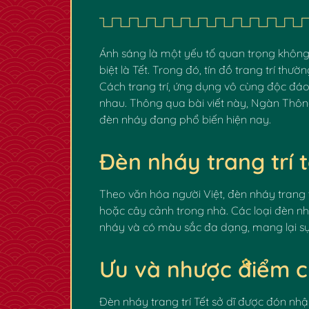
Ánh sáng là một yếu tố quan trọng không 
biệt là Tết. Trong đó, tín đồ trang trí thư
Cách trang trí, ứng dụng vô cùng độc đáo,
nhau. Thông qua bài viết này, Ngàn Thôn
đèn nháy đang phổ biến hiện nay.
Đèn nháy trang trí t
Theo văn hóa người Việt, đèn nháy trang 
hoặc cây cảnh trong nhà. Các loại đèn n
nháy và có màu sắc đa dạng, mang lại sự 
Ưu và nhược điểm củ
Đèn nháy trang trí Tết sở dĩ được đón nhậ