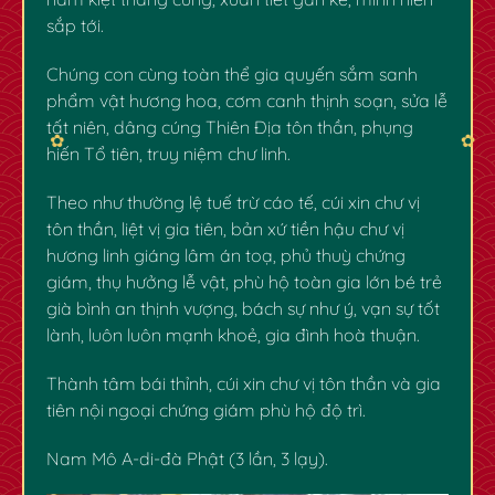
sắp tới.
Chúng con cùng toàn thể gia quyến sắm sanh
phẩm vật hương hoa, cơm canh thịnh soạn, sửa lễ
tất niên, dâng cúng Thiên Địa tôn thần, phụng
hiến Tổ tiên, truy niệm chư linh.
Theo như thường lệ tuế trừ cáo tế, cúi xin chư vị
tôn thần, liệt vị gia tiên, bản xứ tiền hậu chư vị
hương linh giáng lâm án toạ, phủ thuỳ chứng
giám, thụ hưởng lễ vật, phù hộ toàn gia lớn bé trẻ
già bình an thịnh vượng, bách sự như ý, vạn sự tốt
lành, luôn luôn mạnh khoẻ, gia đình hoà thuận.
Thành tâm bái thỉnh, cúi xin chư vị tôn thần và gia
tiên nội ngoại chứng giám phù hộ độ trì.
✿
✿
Nam Mô A-di-đà Phật (3 lần, 3 lạy).