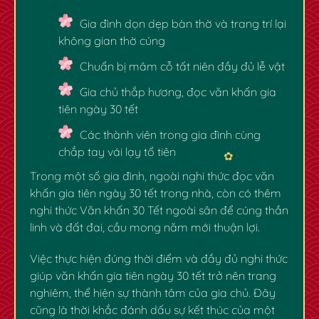
Gia đình dọn dẹp bàn thờ và trang trí lại
không gian thờ cúng
Chuẩn bị mâm cỗ tất niên đầy đủ lễ vật
Gia chủ thắp hương, đọc
văn khấn gia
tiên ngày 30 tết
Các thành viên trong gia đình cùng
chắp tay vái lạy tổ tiên
Trong một số gia đình, ngoài nghi thức đọc
văn
khấn gia tiên ngày 30 tết trong nhà
, còn có thêm
nghi thức
Văn khấn 30 Tết ngoài sân
để cúng thần
linh và đất đai, cầu mong năm mới thuận lợi.
Việc thực hiện đúng thời điểm và đầy đủ nghi thức
giúp
văn khấn gia tiên ngày 30 tết
trở nên trang
nghiêm, thể hiện sự thành tâm của gia chủ. Đây
cũng là thời khắc đánh dấu sự kết thúc của một