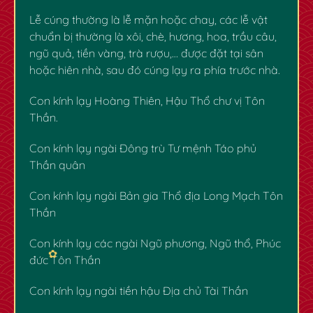
Lễ cúng thường là lễ mặn hoặc chay, các lễ vật
chuẩn bị thường là xôi, chè, hương, hoa, trầu câu,
ngũ quả, tiền vàng, trà rượu,… được đặt tại sân
hoặc hiên nhà, sau đó cúng lạy ra phía trước nhà.
Con kính lạy Hoàng Thiên, Hậu Thổ chư vị Tôn
Thần.
Con kính lạy ngài Đông trù Tư mệnh Táo phủ
Thần quân
Con kính lạy ngài Bản gia Thổ địa Long Mạch Tôn
Thần
Con kính lạy các ngài Ngũ phương, Ngũ thổ, Phúc
đức Tôn Thần
Con kính lạy ngài tiền hậu Địa chủ Tài Thần