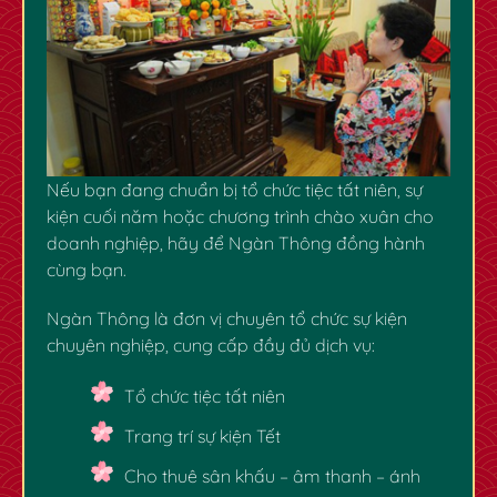
Nếu bạn đang chuẩn bị tổ chức tiệc tất niên, sự
kiện cuối năm hoặc chương trình chào xuân cho
doanh nghiệp, hãy để
Ngàn Thông
đồng hành
cùng bạn.
Ngàn Thông
là đơn vị chuyên
tổ chức sự kiện
chuyên nghiệp
, cung cấp đầy đủ dịch vụ:
Tổ chức tiệc tất niên
Trang trí sự kiện Tết
✿
Cho thuê sân khấu – âm thanh – ánh