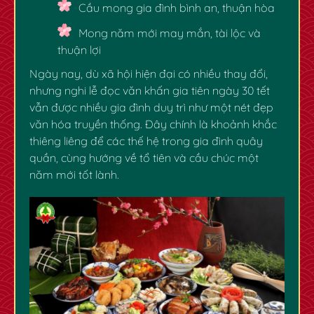
Cầu mong gia đình bình an, thuận hòa
Mong năm mới may mắn, tài lộc và
thuận lợi
Ngày nay, dù xã hội hiện đại có nhiều thay đổi,
nhưng nghi lễ đọc
văn khấn gia tiên ngày 30 tết
vẫn được nhiều gia đình duy trì như một nét đẹp
văn hóa truyền thống. Đây chính là khoảnh khắc
thiêng liêng để các thế hệ trong gia đình quây
quần, cùng hướng về tổ tiên và cầu chúc một
năm mới tốt lành.