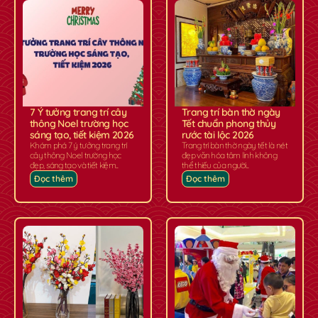
7 Ý tưởng trang trí cây
Trang trí bàn thờ ngày
thông Noel trường học
Tết chuẩn phong thủy
sáng tạo, tiết kiệm 2026
rước tài lộc 2026
Khám phá 7 ý tưởng trang trí
Trang trí bàn thờ ngày tết là nét
cây thông Noel trường học
đẹp văn hóa tâm linh không
đẹp, sáng tạo và tiết kiệm...
thể thiếu của người...
Đọc thêm
Đọc thêm