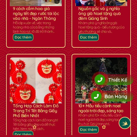
9 cách cắm hoa giả
Nguồn gốc và ý nghĩa
ngày tết đẹp rước tài lộc
ông già Noel tặng quà
vào nhà - Ngàn Thông
đêm Giáng Sinh
Mỗi dịp xuân về, việc trang
Khám phá ý nghĩa ông già
hoàng nhà cửa bằng những
Noel tặng quà – biểu tượng của
bình hoa rực rỡ đã trở thành...
yêu thương, sẻ chia và...
Đọc thêm
Đọc thêm
Thiết Kế
Bán Hàng
Tổng Hợp Cách Làm Đồ
10+ Mẫu tiểu cảnh noel
Trang Trí Tết Bằng Giấy
ngoài trời đẹp, sáng tạo
Phổ Biến Nhất
Khám phá 10+ mẫu tiểu cảnh
noel ngoài trời đẹp, sáng tạo,
Tổng hợp cách làm đồ trang trí
thu hút. Gợi ý trang trí...
Tết bằng giấy đẹp và dễ thực
hiện. Xem ngay cách...
Đọc thêm
Đọc thêm