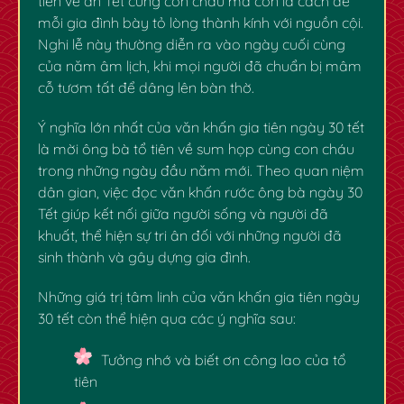
tiên về ăn Tết cùng con cháu mà còn là cách để
mỗi gia đình bày tỏ lòng thành kính với nguồn cội.
Nghi lễ này thường diễn ra vào ngày cuối cùng
của năm âm lịch, khi mọi người đã chuẩn bị mâm
cỗ tươm tất để dâng lên bàn thờ.
Ý nghĩa lớn nhất của
văn khấn gia tiên ngày 30 tết
là mời ông bà tổ tiên về sum họp cùng con cháu
trong những ngày đầu năm mới. Theo quan niệm
dân gian, việc đọc
văn khấn rước ông bà ngày 30
Tết
giúp kết nối giữa người sống và người đã
khuất, thể hiện sự tri ân đối với những người đã
sinh thành và gây dựng gia đình.
Những giá trị tâm linh của
văn khấn gia tiên ngày
30 tết
còn thể hiện qua các ý nghĩa sau:
Tưởng nhớ và biết ơn công lao của tổ
tiên