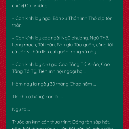
chư vị Đại Vương.
– Con kính lạy ngài Bản xứ Thần linh Thổ địa tôn
thần.
– Con kính lạy các ngài Ngũ phương, Ngũ Thổ,
Long mạch, Tài thần, Bản gia Táo quân, cùng tất
cả các vị thần linh cai quản trong xứ này.
– Con kính lạy chư gia Cao Tằng Tổ Khảo, Cao
Tằng Tổ Tỷ, Tiên linh nội ngoại họ …
✿
Hôm nay là ngày 30 tháng Chạp năm …
Tín chủ (chúng) con là: …
Ngụ tại…
Trước án kính cẩn thưa trình: Đông tàn sắp hết,
năm kiệt tháng cùng, xuân tiết gần kề, minh niên