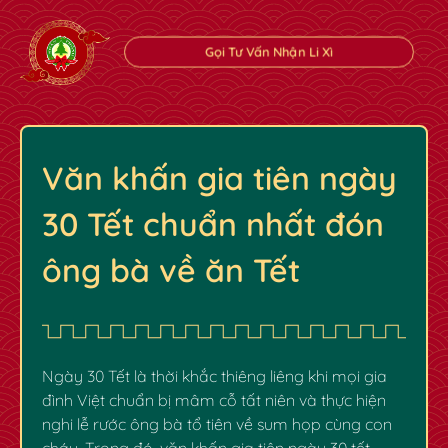
Gọi Tư Vấn Nhận Li Xì
Văn khấn gia tiên ngày
30 Tết chuẩn nhất đón
ông bà về ăn Tết
✿
✿
Ngày 30 Tết là thời khắc thiêng liêng khi mọi gia
đình Việt chuẩn bị mâm cỗ tất niên và thực hiện
nghi lễ rước ông bà tổ tiên về sum họp cùng con
cháu. Trong đó,
văn khấn gia tiên ngày 30 tết