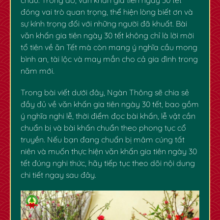
đóng vai trò quan trọng, thể hiện lòng biết ơn và
sự kính trọng đối với những người đã khuất. Bài
văn khấn gia tiên ngày 30 tết
không chỉ là lời mời
tổ tiên về ăn Tết mà còn mang ý nghĩa cầu mong
bình an, tài lộc và may mắn cho cả gia đình trong
năm mới.
Trong bài viết dưới đây, Ngàn Thông sẽ chia sẻ
đầy đủ về
văn khấn gia tiên ngày 30 tết
, bao gồm
ý nghĩa nghi lễ, thời điểm đọc bài khấn, lễ vật cần
chuẩn bị và bài khấn chuẩn theo phong tục cổ
truyền. Nếu bạn đang chuẩn bị mâm cúng tất
niên và muốn thực hiện
văn khấn gia tiên ngày 30
tết
đúng nghi thức, hãy tiếp tục theo dõi nội dung
chi tiết ngay sau đây.