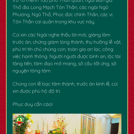
Thổ địa Long Mạch Tôn Thần, các ngài Ngũ
Phương, Ngũ Thổ, Phúc đức chính Thần, các vị
Tôn Thần cai quản trong khu vực này.
Cúi xin các Ngài nghe thấu lời mời, giáng lâm
trước án, chứng giám lòng thành, thụ hưởng lễ vật,
phù trì tín chủ chúng con, toàn gia an lạc, công
việc hanh thông. Người người được bình an, lộc tài
tăng tiến, tâm đạo mở mang, sở cầu tất ứng, sở
nguyện tòng tâm.
Chúng con lễ bạc tâm thành, trước án kính lễ, cúi
xin được phù hộ độ trì.
Phục duy cẩn cáo!