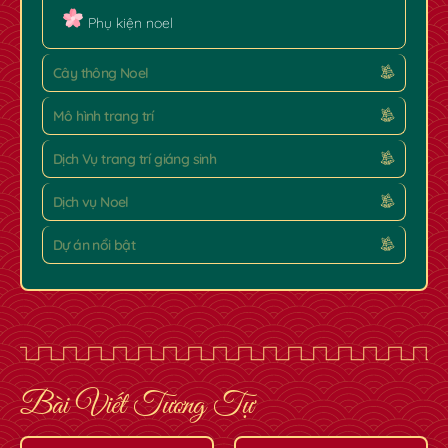
Phụ kiện noel
Cây thông Noel
Mô hình trang trí
Dịch Vụ trang trí giáng sinh
Dịch vụ Noel
Dự án nổi bật
Bài Viết Tương Tự
✿