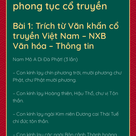
phong tục cổ truyền
Bài 1: Trích từ Văn khấn cổ
truyền Việt Nam – NXB
Văn hóa – Thông tin
Nam Mô A Di Đà Phật! (3 lần)
– Con kính lạy chín phương trời, mười phương chư
Phật, chư Phật mười phương.
– Con kính lạy Hoàng thiên, Hậu Thổ, chư vị Tôn
thần.
– Con kính lạy ngài Kim niên Đương cai Thái Tuế
chí đức tôn thần.
– Con kính lạy các ngài Bản cảnh Thành hoàng