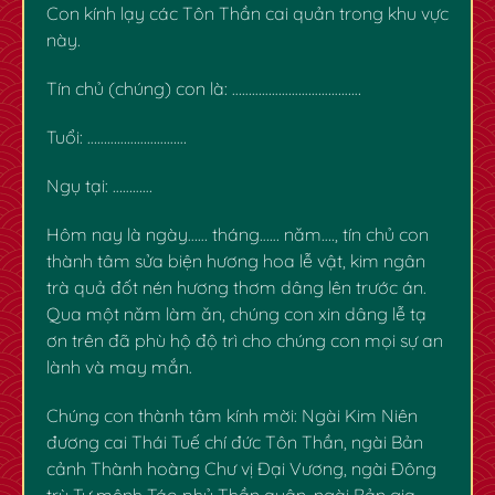
Con kính lạy các Tôn Thần cai quản trong khu vực
này.
Tín chủ (chúng) con là: …………………………………
Tuổi: …………………………
✿
✿
Ngụ tại: …………
Hôm nay là ngày…… tháng…… năm…., tín chủ con
thành tâm sửa biện hương hoa lễ vật, kim ngân
trà quả đốt nén hương thơm dâng lên trước án.
Qua một năm làm ăn, chúng con xin dâng lễ tạ
ơn trên đã phù hộ độ trì cho chúng con mọi sự an
lành và may mắn.
Chúng con thành tâm kính mời: Ngài Kim Niên
đương cai Thái Tuế chí đức Tôn Thần, ngài Bản
cảnh Thành hoàng Chư vị Đại Vương, ngài Đông
trù Tư mệnh Táo phủ Thần quân, ngài Bản gia