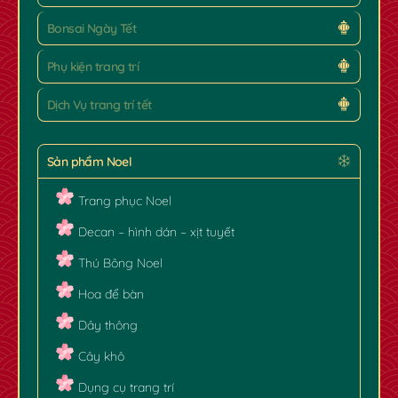
Bonsai Ngày Tết
Phụ kiện trang trí
Dịch Vụ trang trí tết
Sản phẩm Noel
Trang phục Noel
Decan – hình dán – xịt tuyết
Thú Bông Noel
Hoa để bàn
Dây thông
Cây khô
Dụng cụ trang trí