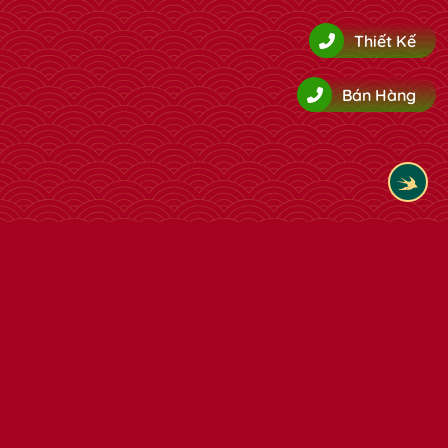
Thiết Kế
Bán Hàng
✿
✿
Tham khảo thêm cùng loại