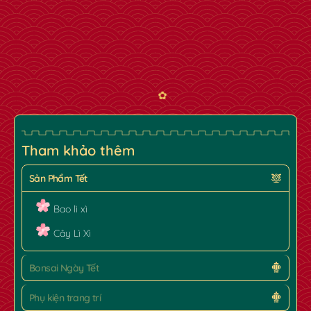
Tham khảo thêm
Sản Phẩm Tết
Bao lì xì
Cây Lì Xì
Bonsai Ngày Tết
✿
Phụ kiện trang trí