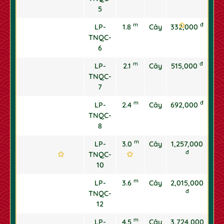
5
m
đ
LP-
1.8
Cây
332,000
TNQC-
6
m
đ
LP-
2.1
Cây
515,000
TNQC-
7
m
đ
LP-
2.4
Cây
692,000
TNQC-
8
m
LP-
3.0
Cây
1,257,000
đ
TNQC-
10
✿
m
LP-
3.6
Cây
2,015,000
đ
TNQC-
12
m
LP-
4.5
Cây
3,724,000