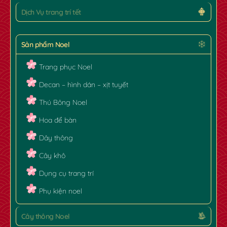
Dịch Vụ trang trí tết
Sản phẩm Noel
Trang phục Noel
Decan – hình dán – xịt tuyết
Thú Bông Noel
Hoa để bàn
Dây thông
Cây khô
Dụng cụ trang trí
Phụ kiện noel
Cây thông Noel