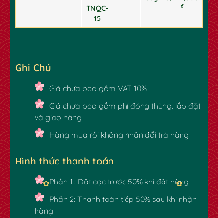
đ
TNQC-
15
Ghi Chú
✿
✿
Giá chưa bao gồm VAT 10%
Giá chưa bao gồm phí đóng thùng, lắp đặt
và giao hàng
Hàng mua rồi không nhận đổi trả hàng
Hình thức thanh toán
Phần 1 : Đặt cọc trước 50% khi đặt hàng
Phần 2: Thanh toán tiếp 50% sau khi nhận
hàng