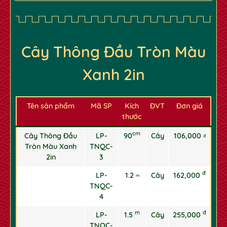
✿
✿
Cây Thông Đầu Tròn Màu
Xanh 2in
Tên sản phẩm
Mã SP
Kích
ĐVT
Đơn giá
thước
cm
Cây Thông Đầu
LP-
90
Cây
106,000
đ
Tròn Màu Xanh
TNQC-
2in
3
đ
LP-
1.2
Cây
162,000
m
TNQC-
4
m
đ
LP-
1.5
Cây
255,000
TNQC-