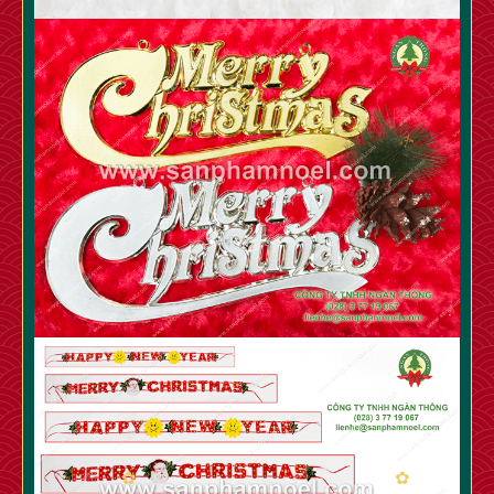
✿
✿
✿