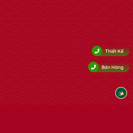
Thiết Kế
Bán Hàng
✿
✿