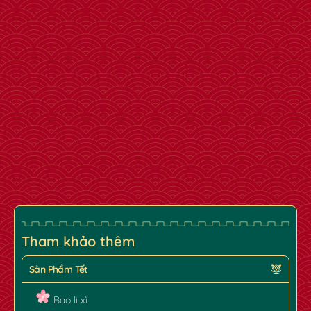
Tham khảo thêm
Sản Phẩm Tết
✿
Bao lì xì