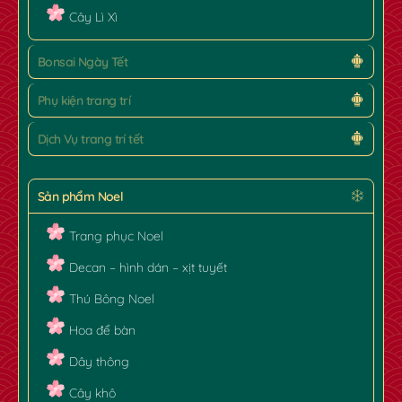
Cây Lì Xì
Bonsai Ngày Tết
Phụ kiện trang trí
Dịch Vụ trang trí tết
Sản phẩm Noel
Trang phục Noel
Decan – hình dán – xịt tuyết
Thú Bông Noel
Hoa để bàn
Dây thông
Cây khô