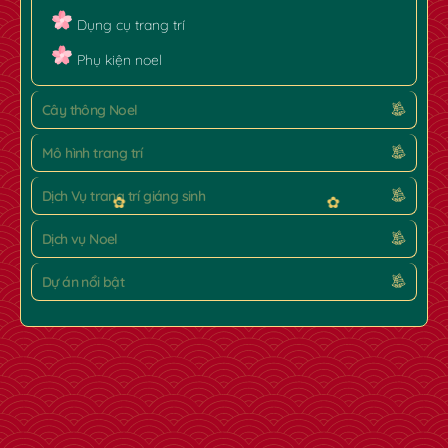
Dụng cụ trang trí
Phụ kiện noel
Cây thông Noel
Mô hình trang trí
Dịch Vụ trang trí giáng sinh
Dịch vụ Noel
Dự án nổi bật