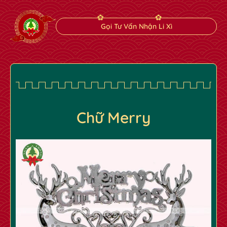
Gọi Tư Vấn Nhận Li Xì
Chữ Merry