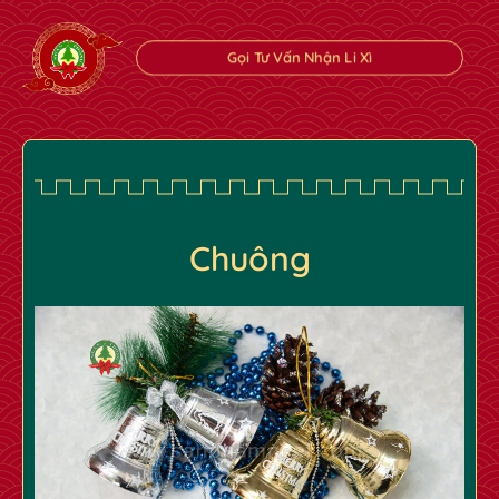
Gọi Tư Vấn Nhận Li Xì
Chuông