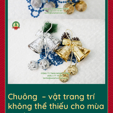
Chuông – vật trang trí
✿
✿
không thể thiếu cho mùa