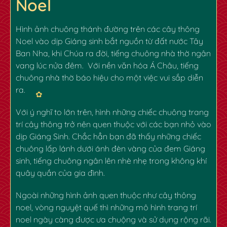
Noel
Hình ảnh chuông thánh đường trên các cây thông
Noel vào dịp Giáng sinh bắt nguồn từ đất nước Tây
Ban Nha, khi Chúa ra đời, tiếng chuông nhà thờ ngân
vang lúc nửa đêm. Với nền văn hóa Á Châu, tiếng
chuông nhà thờ báo hiệu cho một việc vui sắp diễn
ra.
Với ý nghĩ to lớn trên, hình những chiếc chuông
trang
trí cây thông
trở nên quen thuộc với các bạn nhỏ vào
dịp Giáng Sinh. Chắc hẳn bạn đã thấy những chiếc
chuông lấp lánh dưới ánh đèn vàng của đem Giáng
sinh, tiếng chuông ngân lên nhè nhẹ trong không khí
quây quần của gia đình.
Ngoài những hình ảnh quen thuộc như cây thông
noel, vòng nguyệt quế thì những mô hình trang trí
noel ngày càng được ưa chuộng và sử dụng rộng rãi.