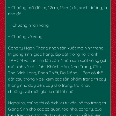
+ Chuông mờ (10cm, 12cm, 15cm) đỏ, xanh dương, lá
nho đỏ.
+ Chuông nhăn vàng
+ Chuông vẽ vàng
✿
✿
Công ty Ngàn Thông nhận sản xuất mô hình trang
trí giáng sinh, giao hàng, lắp đặt trong nội thành
TP.HCM và các tỉnh lân cận. Nhận sản xuất và ký gửi
mô hình về các tỉnh : Khánh Hòa, Nha Trang, Cần
Thơ, Vĩnh Long, Phan Thiết, Đà Nẵng, … Bạn có thể
đặt cây thông Noel kèm các sản phẩm trang trí cây
thông như dây đèn, cây khô trắng,
trái châu
,
chuông…với mức giá ưu đãi tốt nhất.
Ngoài ra, chúng tôi có dịch vụ tư vấn, hỗ trợ trang trí
Giáng Sinh cho các cơ quan, tòa nhà, công ty, cửa
hiệu trên cả nước với chi phí hợp lý và thiết kế hiện