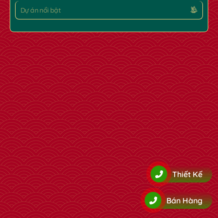
Dự án nổi bật
✿
Thiết Kế
Bán Hàng