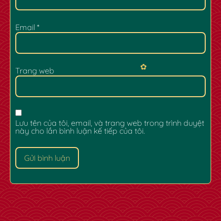
Email
*
Trang web
Lưu tên của tôi, email, và trang web trong trình duyệt
này cho lần bình luận kế tiếp của tôi.