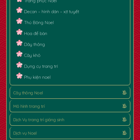
Trang phục Noel
Decan – hình dán – xịt tuyết
Thú Bông Noel
Hoa để bàn
Dây thông
Cây khô
Dụng cụ trang trí
Phụ kiện noel
Cây thông Noel
Mô hình trang trí
Dịch Vụ trang trí giáng sinh
Dịch vụ Noel