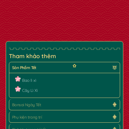
Tham khảo thêm
Sản Phẩm Tết
Bao lì xì
Cây Lì Xì
Bonsai Ngày Tết
✿
Phụ kiện trang trí