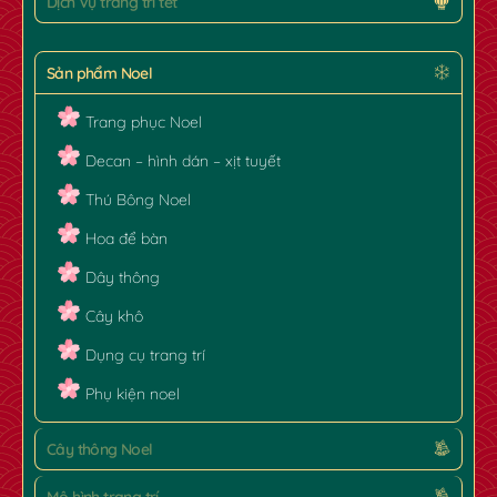
Dịch Vụ trang trí tết
Sản phẩm Noel
Trang phục Noel
Decan – hình dán – xịt tuyết
Thú Bông Noel
Hoa để bàn
Dây thông
Cây khô
Dụng cụ trang trí
Phụ kiện noel
Cây thông Noel