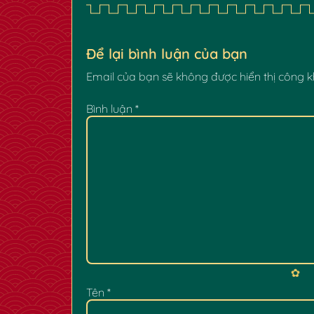
Để lại bình luận của bạn
Email của bạn sẽ không được hiển thị công k
Bình luận
*
Tên
*