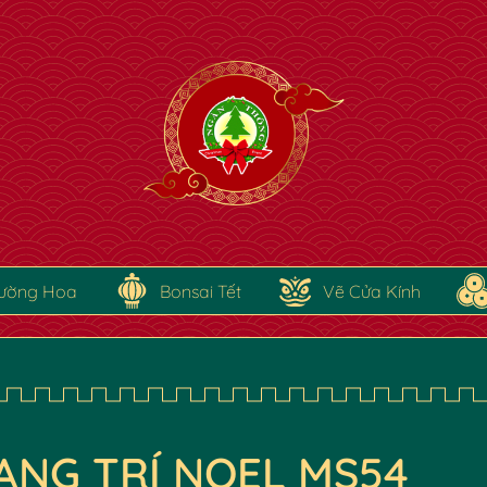
ường Hoa
Bonsai Tết
Vẽ Cửa Kính
✿
ANG TRÍ NOEL MS54