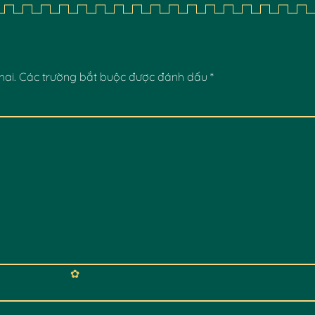
✿
✿
hai.
Các trường bắt buộc được đánh dấu
*