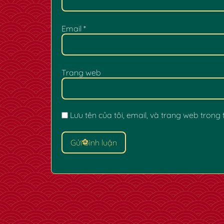
Email
*
Trang web
Lưu tên của tôi, email, và trang web trong t
✿