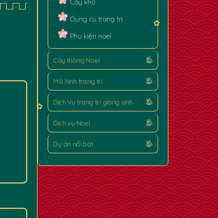
Cây khô
Dụng cụ trang trí
Phụ kiện noel
Cây thông Noel
Mô hình trang trí
Dịch Vụ trang trí giáng sinh
Dịch vụ Noel
Dự án nổi bật
✿