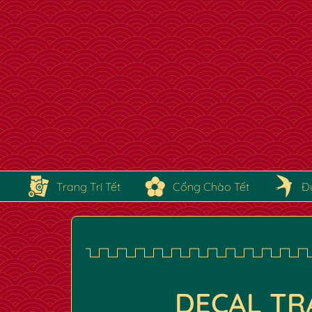
Trang Trí Tết
Cổng Chào Tết
Đ
✿
DECAL TR