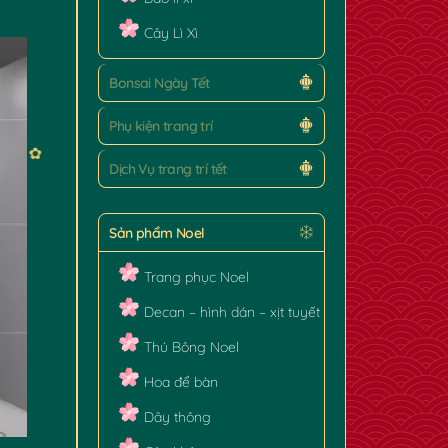
Cây Lì Xì
Bonsai Ngày Tết
Phụ kiện trang trí
Dịch Vụ trang trí tết
Sản phẩm Noel
Trang phục Noel
Decan – hình dán – xịt tuyết
Thú Bông Noel
Hoa để bàn
Dây thông