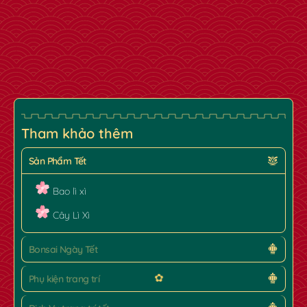
Tham khảo thêm
Sản Phẩm Tết
Bao lì xì
Cây Lì Xì
Bonsai Ngày Tết
Phụ kiện trang trí