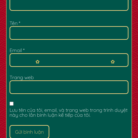
Tên
*
Email
*
Trang web
Lưu tên của tôi, email, và trang web trong trình duyệt
✿
✿
này cho lần bình luận kế tiếp của tôi.