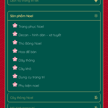
Dịch Vụ trang trí tết
Sản phẩm Noel
Trang phục Noel
✿
Decan – hình dán – xịt tuyết
Thú Bông Noel
Hoa để bàn
Dây thông
Cây khô
Dụng cụ trang trí
Phụ kiện noel
Cây thông Noel