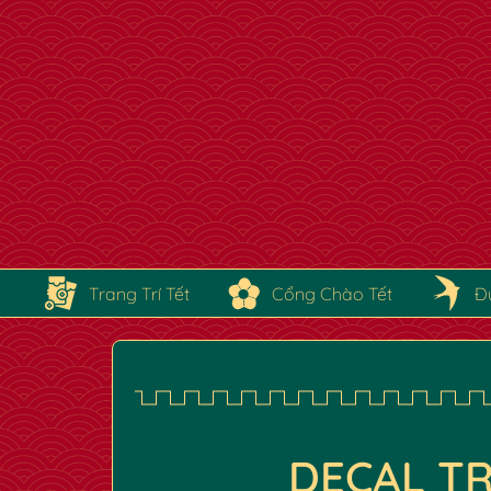
Trang Trí Tết
Cổng Chào Tết
Đ
DECAL TR