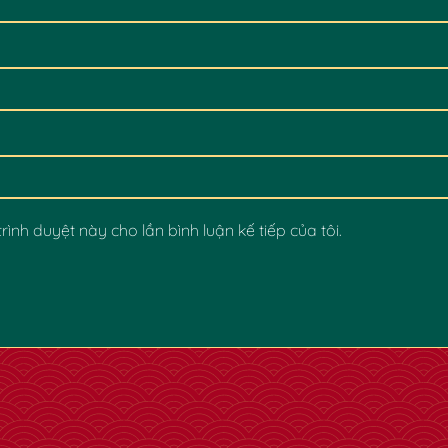
rình duyệt này cho lần bình luận kế tiếp của tôi.