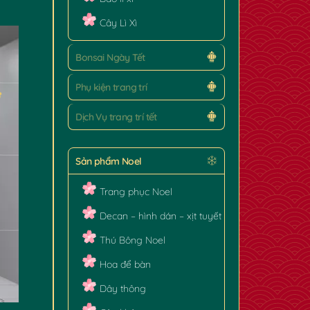
Cây Lì Xì
Bonsai Ngày Tết
Phụ kiện trang trí
Dịch Vụ trang trí tết
Sản phẩm Noel
Trang phục Noel
Decan – hình dán – xịt tuyết
Thú Bông Noel
Hoa để bàn
Dây thông