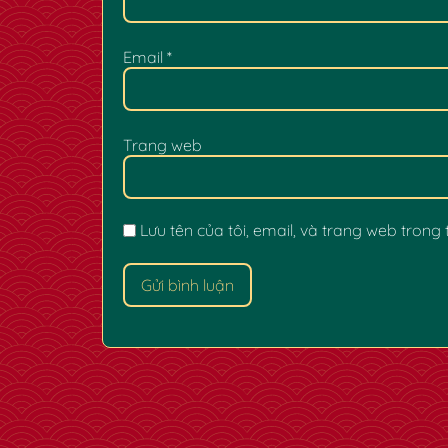
Email
*
Trang web
Lưu tên của tôi, email, và trang web trong t
✿