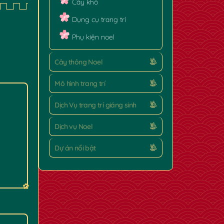
Cây khô
Dụng cụ trang trí
Phụ kiện noel
Cây thông Noel
Mô hình trang trí
Dịch Vụ trang trí giáng sinh
Dịch vụ Noel
Dự án nổi bật