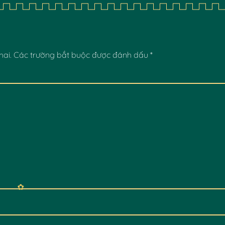
✿
hai.
Các trường bắt buộc được đánh dấu
*