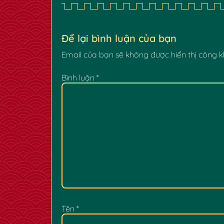
✿
Để lại bình luận của bạn
Email của bạn sẽ không được hiển thị công k
Bình luận
*
Tên
*