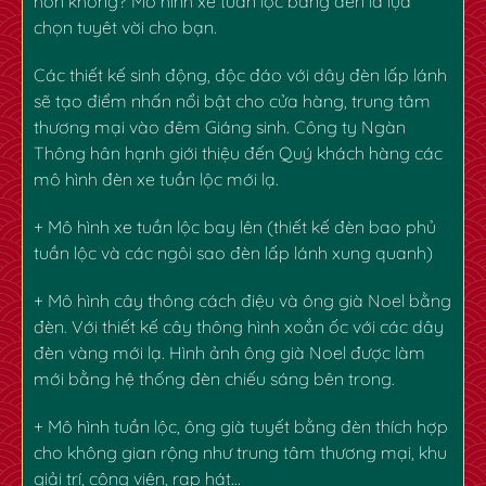
hơn không?
Mô hình xe tuần lộc
bằng đèn là lựa
chọn tuyêt vời cho bạn.
Các thiết kế sinh động, độc đáo với dây đèn lấp lánh
sẽ tạo điểm nhấn nổi bật cho cửa hàng, trung tâm
thương mại vào đêm Giáng sinh. Công ty Ngàn
Thông hân hạnh giới thiệu đến Quý khách hàng các
mô hình đèn xe tuần lộc mới lạ.
+ Mô hình xe tuần lộc bay lên (thiết kế đèn bao phủ
tuần lộc và các ngôi sao đèn lấp lánh xung quanh)
✿
✿
+ Mô hình cây thông cách điệu và ông già Noel bằng
đèn. Với thiết kế cây thông hình xoắn ốc với các dây
đèn vàng mới lạ. Hình ảnh ông già Noel được làm
mới bằng hệ thống đèn chiếu sáng bên trong.
+ Mô hình tuần lộc, ông già tuyết bằng đèn thích hợp
cho không gian rộng như trung tâm thương mại, khu
giải trí, công viên, rạp hát…