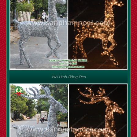
✿
✿
Mô Hình Bằng Đèn