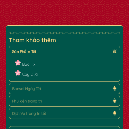
Tham khảo thêm
Sản Phẩm Tết
Bao lì xì
Cây Lì Xì
Bonsai Ngày Tết
Phụ kiện trang trí
Dịch Vụ trang trí tết
✿