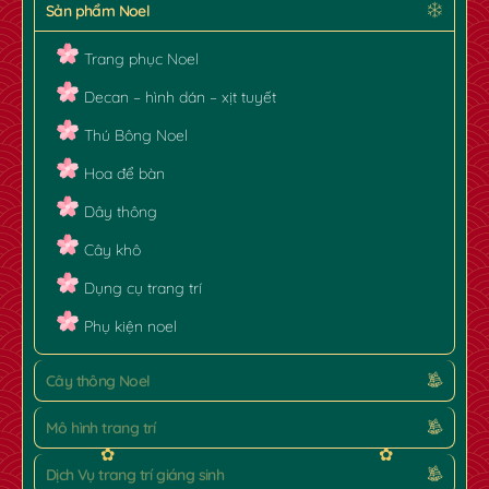
Sản phẩm Noel
Trang phục Noel
Decan – hình dán – xịt tuyết
Thú Bông Noel
Hoa để bàn
Dây thông
Cây khô
Dụng cụ trang trí
Phụ kiện noel
Cây thông Noel
Mô hình trang trí
Dịch Vụ trang trí giáng sinh