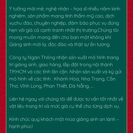
Ý tưởng mới mẻ, nghệ nhân – họa sĩ nhiều năm kinh
nghiệm, sản phẩm mang tính thẩm mỹ cao, dịch
vụchu đáo, chuyên nghiệp, đảm bảo phục vụ đúng
hẹn với giá cả cạnh tranh nhất thị trường.Chúng tôi
mong muốn mang đến cho bạn một không khí
Giáng sinh mới lạ, độc đáo và thật sự ấn tượng.
Công ty Ngàn Thông nhận sản xuất mô hình trang
trí giáng sinh, giao hàng, lắp đặt trong nội thành
TP.HCM và các tỉnh lân cận. Nhận sản xuất và ký gửi
mô hình về các tỉnh : Khánh Hòa, Nha Trang, Cần
Thơ, Vĩnh Long, Phan Thiết, Đà Nẵng, …
✿
Liên hệ ngay với chúng tôi để được tư vấn tốt nhất về
vật liệu trang trí và mức giá cụ thể cho từng dịch vụ.
Kính chúc quý khách một mùa giáng sinh an lành –
hạnh phúc!