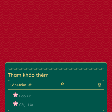
Tham khảo thêm
Sản Phẩm Tết
Bao lì xì
Cây Lì Xì