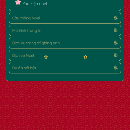
Phụ kiện noel
Cây thông Noel
Mô hình trang trí
Dịch Vụ trang trí giáng sinh
Dịch vụ Noel
Dự án nổi bật
✿
✿