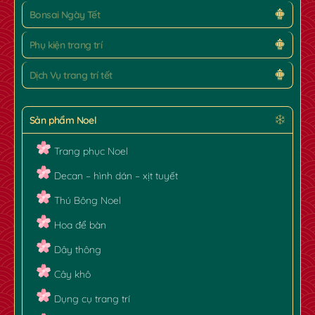
Bonsai Ngày Tết
Phụ kiện trang trí
✿
Dịch Vụ trang trí tết
Sản phẩm Noel
Trang phục Noel
Decan – hình dán – xịt tuyết
Thú Bông Noel
Hoa để bàn
Dây thông
Cây khô
Dụng cụ trang trí