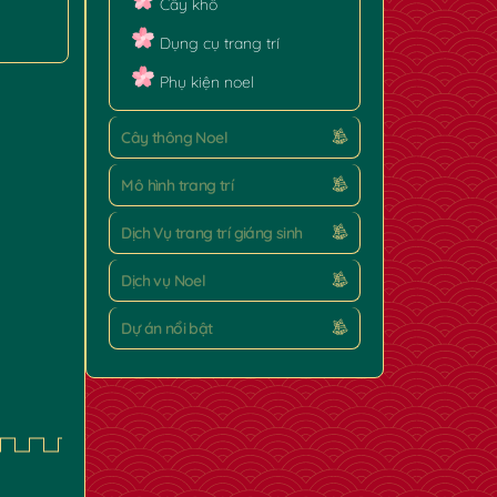
Cây khô
Dụng cụ trang trí
Phụ kiện noel
Cây thông Noel
Mô hình trang trí
Dịch Vụ trang trí giáng sinh
✿
Dịch vụ Noel
Dự án nổi bật