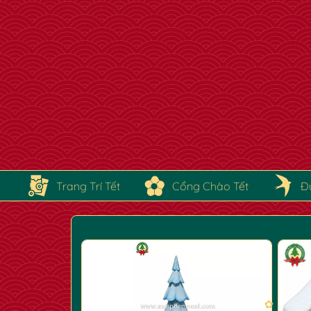
Trang Trí Tết
Cổng Chào Tết
Đ