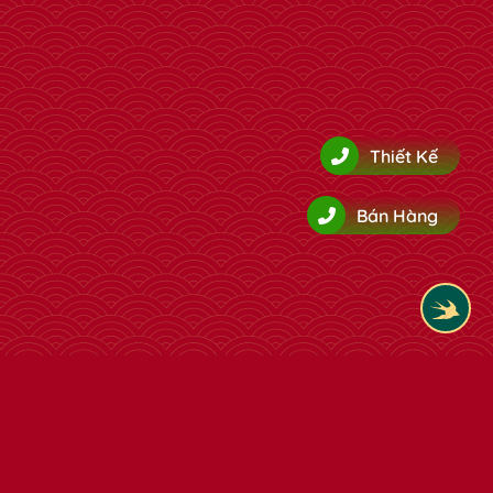
✿
Thiết Kế
Bán Hàng