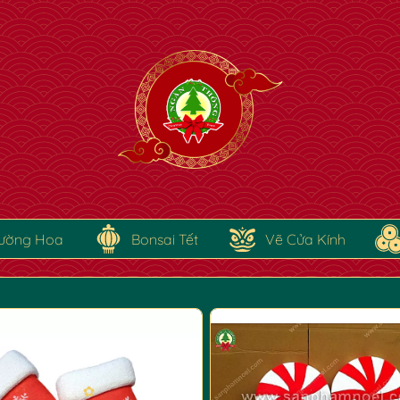
✿
ường Hoa
Bonsai Tết
Vẽ Cửa Kính