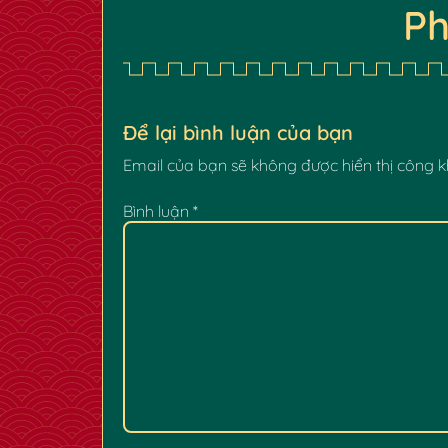
Ph
✿
Để lại bình luận của bạn
Email của bạn sẽ không được hiển thị công k
Bình luận
*