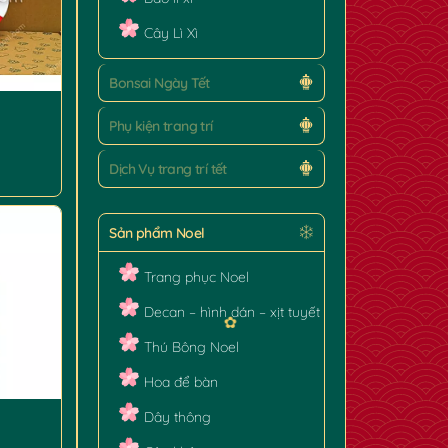
✿
Cây Lì Xì
Bonsai Ngày Tết
Phụ kiện trang trí
Dịch Vụ trang trí tết
✿
Sản phẩm Noel
Trang phục Noel
Decan – hình dán – xịt tuyết
Thú Bông Noel
Hoa để bàn
Dây thông