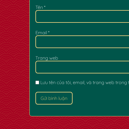
Tên
*
Email
*
Trang web
Lưu tên của tôi, email, và trang web trong t