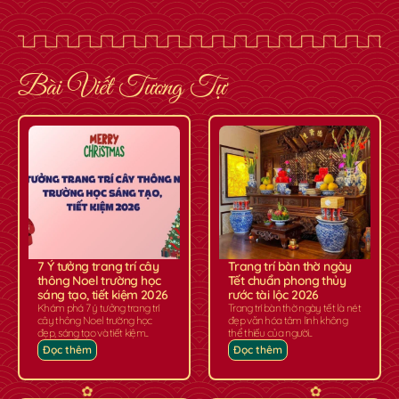
Bài Viết Tương Tự
7 Ý tưởng trang trí cây
Trang trí bàn thờ ngày
thông Noel trường học
Tết chuẩn phong thủy
sáng tạo, tiết kiệm 2026
rước tài lộc 2026
Khám phá 7 ý tưởng trang trí
Trang trí bàn thờ ngày tết là nét
cây thông Noel trường học
đẹp văn hóa tâm linh không
đẹp, sáng tạo và tiết kiệm...
thể thiếu của người...
Đọc thêm
Đọc thêm