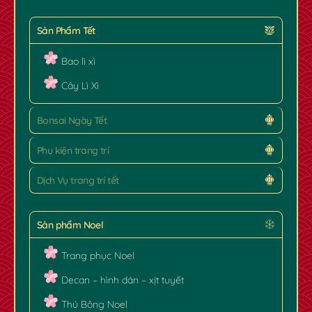
Sản Phẩm Tết
Bao lì xì
Cây Lì Xì
Bonsai Ngày Tết
Phụ kiện trang trí
Dịch Vụ trang trí tết
Sản phẩm Noel
Trang phục Noel
Decan – hình dán – xịt tuyết
✿
Thú Bông Noel