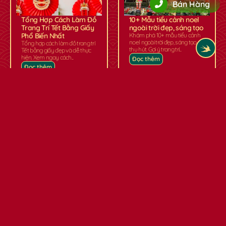
Bán Hàng
Tổng Hợp Cách Làm Đồ
10+ Mẫu tiểu cảnh noel
Trang Trí Tết Bằng Giấy
ngoài trời đẹp, sáng tạo
Phổ Biến Nhất
Khám phá 10+ mẫu tiểu cảnh
noel ngoài trời đẹp, sáng tạo,
Tổng hợp cách làm đồ trang trí
thu hút. Gợi ý trang trí...
Tết bằng giấy đẹp và dễ thực
hiện. Xem ngay cách...
Đọc thêm
Đọc thêm
Văn khấn gia tiên ngày
10+ Mẫu decal trang trí
30 Tết chuẩn nhất đón
tết nguyên đán cho
ông bà về ăn Tết
quán Bar hot trend
Văn khấn gia tiên ngày 30 tết
2026
chuẩn nhất giúp gia đình rước
Khám phá 10+ mẫu decal
ông bà tổ tiên về...
trang trí Tết nguyên đán cho
quán bar hot trend 2026, độc