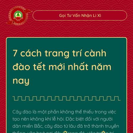
Gọi Tư Vấn Nhận Li Xì
7 cách trang trí cành
đào tết mới nhất năm
nay
Cây đào là một phần không thể thiếu trong việc
tạo nên không khí lễ hội. Đặc biệt đối với người
dân miền Bắc, cây đào từ lâu đã trở thành truyền
thống, văn hoá nơi đây. Trong đó, việc trang trí