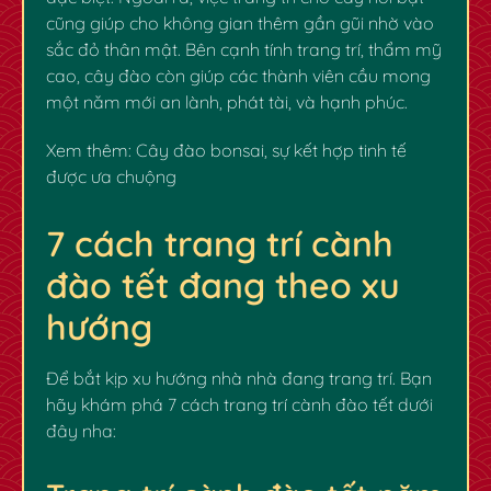
cũng giúp cho không gian thêm gần gũi nhờ vào
sắc đỏ thân mật. Bên cạnh tính trang trí, thẩm mỹ
cao, cây đào còn giúp các thành viên cầu mong
một năm mới an lành, phát tài, và hạnh phúc.
✿
✿
Xem thêm:
Cây đào bonsai, sự kết hợp tinh tế
được ưa chuộng
7 cách trang trí cành
đào tết đang theo xu
hướng
Để bắt kịp xu hướng nhà nhà đang trang trí. Bạn
hãy khám phá 7 cách trang trí cành đào tết dưới
đây nha: