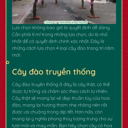
Lựa chọn không bao giờ là quyết định dễ dàng.
Cần phải tỉ mỉ trong những lựa chọn, dù là nhỏ
nhất để có quyết định chính xác nhất. Đây là
những cách lựa chọn 4 loại cây đào trang trí năm
mới:
Cây đào truyền thống
✿
Cây đào truyền thống ở đây là cây thật, có thể
được tự trồng và chăm sóc theo cách tự nhiên.
Cây thật sẽ mang lại vẻ đẹp thuần túy của hoa
đào, mang lại hương thơm nhẹ nhàng nên rất
được ưa chuộng trong dịp tết. Hơn nữa, còn
mang lại ý nghĩa phong thủy tượng trưng cho sự
tươi mới và may mắn. Bạn hãy chọn cây có hoa