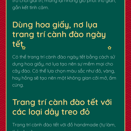
trò chơi giải trí, mang lại những giờ phút thư giãn,
gắn kết tình cảm.
Dùng hoa giấy, nơ lụa
trang trí cành đào ngày
tết
Có thể trang trí cành đào ngày tết bằng cách sử
✿
✿
dụng hoa giấy, nơ lụa tạo nên sự mềm mại cho
cây đào. Có thể lựa chọn màu sắc như đỏ, vàng,
hay hồng sẽ tạo nên một không gian cởi mở, ấm
cúng.
Trang trí cành đào tết với
các loại dây treo đỏ
Trang trí cành đào tết với đồ handmade (tự làm,