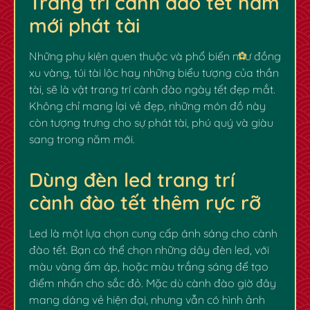
Trang trí cành đào tết năm
mới phát tài
Những phụ kiện quen thuộc và phổ biến như đồng
xu vàng, túi tài lộc hay những biểu tượng của thần
tài, sẽ là vật trang trí cành đào ngày tết đẹp mắt.
Không chỉ mang lại vẻ đẹp, những món đồ này
còn tượng trưng cho sự phát tài, phú quý và giàu
sang trong năm mới.
Dùng đèn led trang trí
cành đào tết thêm rực rỡ
Led là một lựa chọn cung cấp ánh sáng cho cành
đào tết. Bạn có thể chọn những dây đèn led, với
màu vàng ấm áp, hoặc màu trắng sáng để tạo
điểm nhấn cho sắc đỏ. Mặc dù cành đào giờ đây
mang dáng vẻ hiện đại, nhưng vẫn có hình ảnh