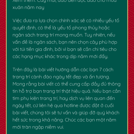
xuân năm nay
Việc đưa ra lựa chọn chính xác sẽ có nhiều yếu tố
quyết định, có thể là yếu tố phong thủy hoặc
ngân sách trang trí mong muốn. Tuy nhiên, nếu
vấn đề là ngân sách, bạn nên chọn cây phù hợp
với túi tiền gia đình, bởi vì bạn sẽ cần chi tiêu cho
các hạng mục khác trong dịp năm mới đấy.
Trên đây là bài viết hướng dẫn các bạn 7 cách
trang trí cành đào ngày tết đẹp và ấn tượng.
Mong rằng bài viết có thể cung cấp đầy đủ thông
tin hỗ trợ bạn trang trí thật hiệu quả. Nếu bạn cần
tìm phụ kiện trang trí, hay dịch vụ liên quan đến
ngày tết, cứ liên hệ qua hotline được đặt ở cuối
bài viết, chúng tôi sẽ tư vấn và giúp đỡ quý khách
hết sức trong khả năng. Chúc các bạn một năm
mới tràn ngập niềm vui.