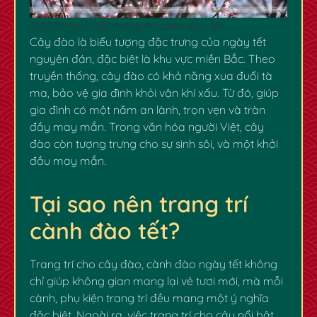
Nguồn gốc việc trang trí cành đào tết
Cây đào là biểu tượng đặc trưng của ngày tết
nguyên đán, đặc biệt là khu vực miền Bắc. Theo
truyền thống, cây đào có khả năng xua đuổi tà
ma, bảo vệ gia đình khỏi vận khí xấu. Từ đó, giúp
gia đình có một năm an lành, trọn vẹn và tràn
đầy may mắn. Trong văn hóa người Việt, cây
đào còn tượng trưng cho sự sinh sôi, và một khởi
đầu may mắn.
Tại sao nên trang trí
cành đào tết?
Trang trí cho cây đào, cành đào ngày tết không
chỉ giúp không gian mang lại vẻ tươi mới, mà mỗi
cành, phụ kiện trang trí đều mang một ý nghĩa
đặc biệt. Ngoài ra, việc trang trí cho cây nổi bật