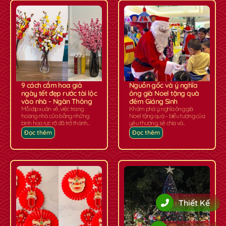
9 cách cắm hoa giả
Nguồn gốc và ý nghĩa
ngày tết đẹp rước tài lộc
ông già Noel tặng quà
vào nhà - Ngàn Thông
đêm Giáng Sinh
Mỗi dịp xuân về, việc trang
Khám phá ý nghĩa ông già
hoàng nhà cửa bằng những
Noel tặng quà – biểu tượng của
bình hoa rực rỡ đã trở thành...
yêu thương, sẻ chia và...
Đọc thêm
Đọc thêm
Thiết Kế