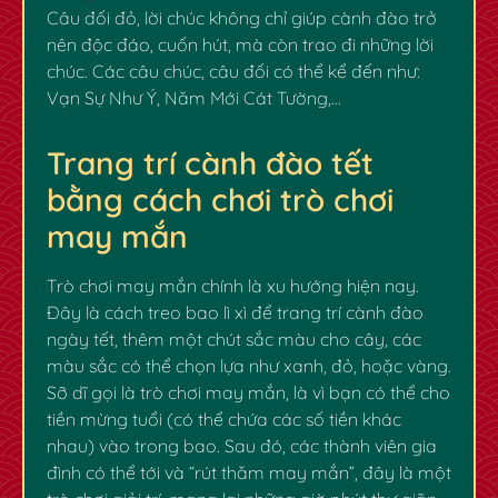
Câu đối đỏ, lời chúc không chỉ giúp cành đào trở
nên độc đáo, cuốn hút, mà còn trao đi những lời
chúc. Các câu chúc, câu đối có thể kể đến như:
Vạn Sự Như Ý, Năm Mới Cát Tường,…
Trang trí cành đào tết
bằng cách chơi trò chơi
✿
may mắn
Trò chơi may mắn chính là xu hướng hiện nay.
Đây là cách treo bao lì xì để trang trí cành đào
ngày tết, thêm một chút sắc màu cho cây, các
màu sắc có thể chọn lựa như xanh, đỏ, hoặc vàng.
Sỡ dĩ gọi là trò chơi may mắn, là vì bạn có thể cho
tiền mừng tuổi (có thể chứa các số tiền khác
nhau) vào trong bao. Sau đó, các thành viên gia
đình có thể tới và “rút thăm may mắn”, đây là một