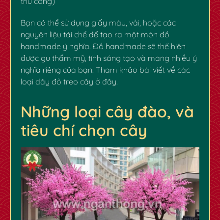
thủ công)
Bạn có thể sử dụng giấy màu, vải, hoặc các
nguyên liệu tái chế để tạo ra một món đồ
handmade ý nghĩa. Đồ handmade sẽ thể hiện
được gu thẩm mỹ, tính sáng tạo và mang nhiều ý
nghĩa riêng của bạn. Tham khảo bài viết về các
loại dây đỏ treo cây
ở đây
.
Những loại cây đào, và
tiêu chí chọn cây