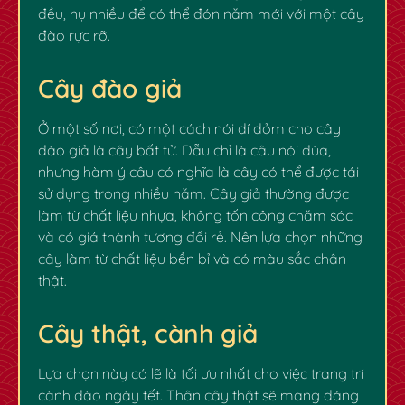
đều, nụ nhiều để có thể đón năm mới với một cây
đào rực rỡ.
Cây đào giả
Ở một số nơi, có một cách nói dí dỏm cho cây
đào giả là cây bất tử. Dẫu chỉ là câu nói đùa,
nhưng hàm ý câu có nghĩa là cây có thể được tái
sử dụng trong nhiều năm. Cây giả thường được
làm từ chất liệu nhựa, không tốn công chăm sóc
và có giá thành tương đối rẻ. Nên lựa chọn những
cây làm từ chất liệu bền bỉ và có màu sắc chân
thật.
Cây thật, cành giả
Lựa chọn này có lẽ là tối ưu nhất cho việc trang trí
cành đào ngày tết. Thân cây thật sẽ mang dáng