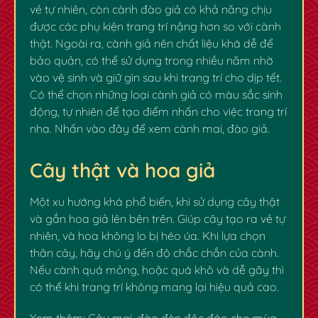
vẻ tự nhiên, còn cành đào giả có khả năng chịu
được các phụ kiện trang trí nặng hơn so với cành
thật. Ngoài ra, cành giả nên chất liệu khá dễ để
bảo quản, có thể sử dụng trong nhiều năm nhờ
vào vệ sinh và giữ gìn sau khi trang trí cho dịp tết.
Có thể chọn những loại cành giả có màu sắc sinh
động, tự nhiên để tạo điểm nhấn cho việc trang trí
nha.
Nhấn vào đây
để xem cành mai, đào giả.
Cây thật và hoa giả
Một xu hướng khá phổ biến, khi sử dụng cây thật
và gắn hoa giả lên bên trên. Giúp cây tạo ra vẻ tự
✿
nhiên, và hoa không lo bị héo úa. Khi lựa chọn
thân cây, hãy chú ý đến độ chắc chắn của cành.
Nếu cành quá mỏng, hoặc quá khô và dễ gãy thì
có thể khi trang trí không mang lại hiệu quả cao.
Xem thêm:
Cây mai, đào đèn độc đáo cho mùa